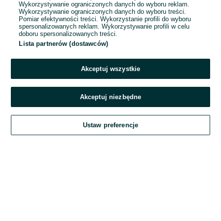
Wykorzystywanie ograniczonych danych do wyboru reklam.
Wykorzystywanie ograniczonych danych do wyboru treści.
Hasło
Pomiar efektywności treści. Wykorzystanie profili do wyboru
spersonalizowanych reklam. Wykorzystywanie profili w celu
doboru spersonalizowanych treści.
Lista partnerów (dostawców)
Nie pamiętasz hasła?
Akceptuj wszystkie
Zaloguj się
Akceptuj niezbędne
Kontynuując za pośrednictwem jednego z dostawców wskazanych powyżej,
Ustaw preferencje
akceptuję
Regulamin serwisu
OLX.pl w jego aktualnym brzmieniu.