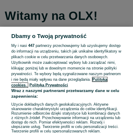
Witamy na OLX!
Dbamy o Twoją prywatność
Kontynuuj przez Facebooka
My i nasi
447
partnerzy przechowujemy lub uzyskujemy dostęp
do informacji na urządzeniu, takich jak unikalne identyfikatory w
Kontynuuj przez konto Apple
plikach cookie w celu przetwarzania danych osobowych.
Użytkownik może zaakceptować wybory lub zarządzać nimi,
klikając poniżej lub w dowolnym momencie na stronie polityki
prywatności. Te wybory będą sygnalizowane naszym partnerom
Kontynuuj przez konto Google
i nie będą miały wpływu na dane przeglądania.
Polityka
cookies,
Polityka Prywatności
Wraz z naszymi partnerami przetwarzamy dane w celu
LUB
zapewnienia:
Zaloguj się
Załóż konto
Użycie dokładnych danych geolokalizacyjnych. Aktywne
skanowanie charakterystyki urządzenia do celów identyfikacji.
Rozumienie odbiorców dzięki statystyce lub kombinacji danych
E-mail
z różnych źródeł. Przechowywanie informacji na urządzeniu lub
dostęp do nich. Pomiar efektywności reklam. Rozwój i
ulepszanie usług. Tworzenie profili w celu personalizacji treści.
Tworzenie profili w celu spersonalizowanych reklam.