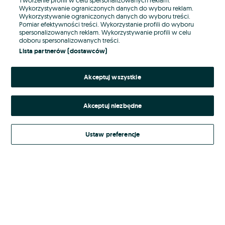
Wykorzystywanie ograniczonych danych do wyboru reklam.
Wykorzystywanie ograniczonych danych do wyboru treści.
Hasło
Pomiar efektywności treści. Wykorzystanie profili do wyboru
spersonalizowanych reklam. Wykorzystywanie profili w celu
doboru spersonalizowanych treści.
Lista partnerów (dostawców)
Nie pamiętasz hasła?
Akceptuj wszystkie
Zaloguj się
Akceptuj niezbędne
Kontynuując za pośrednictwem jednego z dostawców wskazanych powyżej,
akceptuję
Regulamin serwisu
OLX.pl w jego aktualnym brzmieniu.
Ustaw preferencje