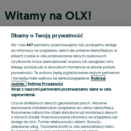
Witamy na OLX!
Dbamy o Twoją prywatność
Kontynuuj przez Facebooka
My i nasi
447
partnerzy przechowujemy lub uzyskujemy dostęp
do informacji na urządzeniu, takich jak unikalne identyfikatory w
Kontynuuj przez konto Apple
plikach cookie w celu przetwarzania danych osobowych.
Użytkownik może zaakceptować wybory lub zarządzać nimi,
klikając poniżej lub w dowolnym momencie na stronie polityki
prywatności. Te wybory będą sygnalizowane naszym partnerom
Kontynuuj przez konto Google
i nie będą miały wpływu na dane przeglądania.
Polityka
cookies,
Polityka Prywatności
Wraz z naszymi partnerami przetwarzamy dane w celu
LUB
zapewnienia:
Zaloguj się
Załóż konto
Użycie dokładnych danych geolokalizacyjnych. Aktywne
skanowanie charakterystyki urządzenia do celów identyfikacji.
Rozumienie odbiorców dzięki statystyce lub kombinacji danych
E-mail
z różnych źródeł. Przechowywanie informacji na urządzeniu lub
dostęp do nich. Pomiar efektywności reklam. Rozwój i
ulepszanie usług. Tworzenie profili w celu personalizacji treści.
Tworzenie profili w celu spersonalizowanych reklam.