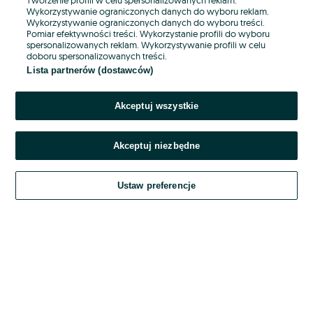
Wykorzystywanie ograniczonych danych do wyboru reklam.
Wykorzystywanie ograniczonych danych do wyboru treści.
Hasło
Pomiar efektywności treści. Wykorzystanie profili do wyboru
spersonalizowanych reklam. Wykorzystywanie profili w celu
doboru spersonalizowanych treści.
Lista partnerów (dostawców)
Nie pamiętasz hasła?
Akceptuj wszystkie
Zaloguj się
Akceptuj niezbędne
Kontynuując za pośrednictwem jednego z dostawców wskazanych powyżej,
akceptuję
OLX.pl w jego aktualnym brzmieniu.
Ustaw preferencje
Regulamin serwisu