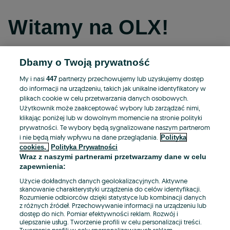
Witamy na OLX!
Dbamy o Twoją prywatność
Kontynuuj przez Facebooka
My i nasi
partnerzy przechowujemy lub uzyskujemy dostęp
447
do informacji na urządzeniu, takich jak unikalne identyfikatory w
Kontynuuj przez konto Apple
plikach cookie w celu przetwarzania danych osobowych.
Użytkownik może zaakceptować wybory lub zarządzać nimi,
klikając poniżej lub w dowolnym momencie na stronie polityki
prywatności. Te wybory będą sygnalizowane naszym partnerom
Kontynuuj przez konto Google
i nie będą miały wpływu na dane przeglądania.
Polityka
cookies,
Polityka Prywatności
Wraz z naszymi partnerami przetwarzamy dane w celu
LUB
zapewnienia:
Zaloguj się
Załóż konto
Użycie dokładnych danych geolokalizacyjnych. Aktywne
skanowanie charakterystyki urządzenia do celów identyfikacji.
Rozumienie odbiorców dzięki statystyce lub kombinacji danych
E-mail
z różnych źródeł. Przechowywanie informacji na urządzeniu lub
dostęp do nich. Pomiar efektywności reklam. Rozwój i
ulepszanie usług. Tworzenie profili w celu personalizacji treści.
Tworzenie profili w celu spersonalizowanych reklam.