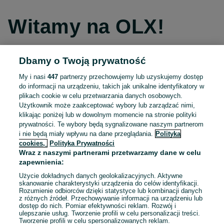
Witamy na OLX!
Dbamy o Twoją prywatność
Kontynuuj przez Facebooka
My i nasi
447
partnerzy przechowujemy lub uzyskujemy dostęp
do informacji na urządzeniu, takich jak unikalne identyfikatory w
Kontynuuj przez konto Apple
plikach cookie w celu przetwarzania danych osobowych.
Użytkownik może zaakceptować wybory lub zarządzać nimi,
klikając poniżej lub w dowolnym momencie na stronie polityki
prywatności. Te wybory będą sygnalizowane naszym partnerom
Kontynuuj przez konto Google
i nie będą miały wpływu na dane przeglądania.
Polityka
cookies,
Polityka Prywatności
Wraz z naszymi partnerami przetwarzamy dane w celu
LUB
zapewnienia:
Zaloguj się
Załóż konto
Użycie dokładnych danych geolokalizacyjnych. Aktywne
skanowanie charakterystyki urządzenia do celów identyfikacji.
Rozumienie odbiorców dzięki statystyce lub kombinacji danych
E-mail
z różnych źródeł. Przechowywanie informacji na urządzeniu lub
dostęp do nich. Pomiar efektywności reklam. Rozwój i
ulepszanie usług. Tworzenie profili w celu personalizacji treści.
Tworzenie profili w celu spersonalizowanych reklam.