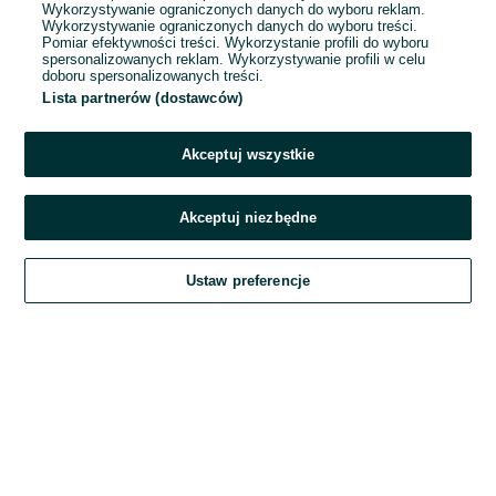
Wykorzystywanie ograniczonych danych do wyboru reklam.
Wykorzystywanie ograniczonych danych do wyboru treści.
Hasło
Pomiar efektywności treści. Wykorzystanie profili do wyboru
spersonalizowanych reklam. Wykorzystywanie profili w celu
doboru spersonalizowanych treści.
Lista partnerów (dostawców)
Nie pamiętasz hasła?
Akceptuj wszystkie
Zaloguj się
Akceptuj niezbędne
Kontynuując za pośrednictwem jednego z dostawców wskazanych powyżej,
Ustaw preferencje
akceptuję
Regulamin serwisu
OLX.pl w jego aktualnym brzmieniu.