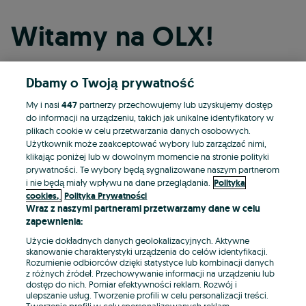
Witamy na OLX!
Dbamy o Twoją prywatność
Kontynuuj przez Facebooka
My i nasi
447
partnerzy przechowujemy lub uzyskujemy dostęp
do informacji na urządzeniu, takich jak unikalne identyfikatory w
Kontynuuj przez konto Apple
plikach cookie w celu przetwarzania danych osobowych.
Użytkownik może zaakceptować wybory lub zarządzać nimi,
klikając poniżej lub w dowolnym momencie na stronie polityki
prywatności. Te wybory będą sygnalizowane naszym partnerom
Kontynuuj przez konto Google
i nie będą miały wpływu na dane przeglądania.
Polityka
cookies,
Polityka Prywatności
Wraz z naszymi partnerami przetwarzamy dane w celu
LUB
zapewnienia:
Zaloguj się
Załóż konto
Użycie dokładnych danych geolokalizacyjnych. Aktywne
skanowanie charakterystyki urządzenia do celów identyfikacji.
Rozumienie odbiorców dzięki statystyce lub kombinacji danych
E-mail
z różnych źródeł. Przechowywanie informacji na urządzeniu lub
dostęp do nich. Pomiar efektywności reklam. Rozwój i
ulepszanie usług. Tworzenie profili w celu personalizacji treści.
Tworzenie profili w celu spersonalizowanych reklam.