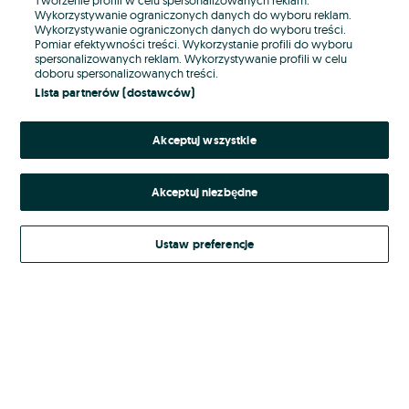
Wykorzystywanie ograniczonych danych do wyboru reklam.
Wykorzystywanie ograniczonych danych do wyboru treści.
Hasło
Pomiar efektywności treści. Wykorzystanie profili do wyboru
spersonalizowanych reklam. Wykorzystywanie profili w celu
doboru spersonalizowanych treści.
Lista partnerów (dostawców)
Nie pamiętasz hasła?
Akceptuj wszystkie
Zaloguj się
Akceptuj niezbędne
Kontynuując za pośrednictwem jednego z dostawców wskazanych powyżej,
akceptuję
Regulamin serwisu
OLX.pl w jego aktualnym brzmieniu.
Ustaw preferencje