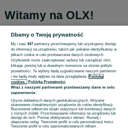
Witamy na OLX!
Dbamy o Twoją prywatność
Kontynuuj przez Facebooka
My i nasi
447
partnerzy przechowujemy lub uzyskujemy dostęp
do informacji na urządzeniu, takich jak unikalne identyfikatory w
Kontynuuj przez konto Apple
plikach cookie w celu przetwarzania danych osobowych.
Użytkownik może zaakceptować wybory lub zarządzać nimi,
klikając poniżej lub w dowolnym momencie na stronie polityki
prywatności. Te wybory będą sygnalizowane naszym partnerom
Kontynuuj przez konto Google
i nie będą miały wpływu na dane przeglądania.
Polityka
cookies,
Polityka Prywatności
Wraz z naszymi partnerami przetwarzamy dane w celu
LUB
zapewnienia:
Zaloguj się
Załóż konto
Użycie dokładnych danych geolokalizacyjnych. Aktywne
skanowanie charakterystyki urządzenia do celów identyfikacji.
Rozumienie odbiorców dzięki statystyce lub kombinacji danych
E-mail
z różnych źródeł. Przechowywanie informacji na urządzeniu lub
dostęp do nich. Pomiar efektywności reklam. Rozwój i
ulepszanie usług. Tworzenie profili w celu personalizacji treści.
Tworzenie profili w celu spersonalizowanych reklam.