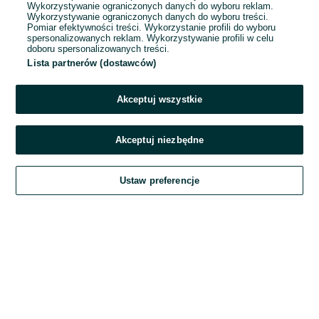
Wykorzystywanie ograniczonych danych do wyboru reklam.
Wykorzystywanie ograniczonych danych do wyboru treści.
Hasło
Pomiar efektywności treści. Wykorzystanie profili do wyboru
spersonalizowanych reklam. Wykorzystywanie profili w celu
doboru spersonalizowanych treści.
Lista partnerów (dostawców)
Nie pamiętasz hasła?
Akceptuj wszystkie
Zaloguj się
Akceptuj niezbędne
Kontynuując za pośrednictwem jednego z dostawców wskazanych powyżej,
Ustaw preferencje
akceptuję
Regulamin serwisu
OLX.pl w jego aktualnym brzmieniu.