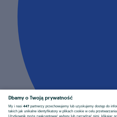
Dbamy o Twoją prywatność
447
My i nasi
partnerzy przechowujemy lub uzyskujemy dostęp do infor
takich jak unikalne identyfikatory w plikach cookie w celu przetwarzan
Użytkownik może zaakceptować wybory lub zarządzać nimi, klikając po