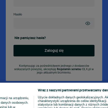
Hasło
Nie pamiętasz hasła?
Zaloguj się
Kontynuując za pośrednictwem jednego z dostawców
Regulamin serwisu
wskazanych powyżej, akceptuję
OLX.pl w
jego aktualnym brzmieniu.
Wraz z naszymi partnerami przetwarzamy dan
Użycie dokładnych danych geolokalizacyjnych. A
macji na urządzeniu,
charakterystyki urządzenia do celów identyfikacji
ia danych osobowych.
statystyce lub kombinacji danych z różnych źróde
niżej lub w