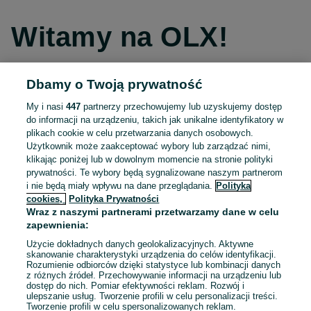
Witamy na OLX!
Dbamy o Twoją prywatność
Kontynuuj przez Facebooka
My i nasi
447
partnerzy przechowujemy lub uzyskujemy dostęp
do informacji na urządzeniu, takich jak unikalne identyfikatory w
Kontynuuj przez konto Apple
plikach cookie w celu przetwarzania danych osobowych.
Użytkownik może zaakceptować wybory lub zarządzać nimi,
klikając poniżej lub w dowolnym momencie na stronie polityki
prywatności. Te wybory będą sygnalizowane naszym partnerom
Kontynuuj przez konto Google
i nie będą miały wpływu na dane przeglądania.
Polityka
cookies,
Polityka Prywatności
Wraz z naszymi partnerami przetwarzamy dane w celu
LUB
zapewnienia:
Zaloguj się
Załóż konto
Użycie dokładnych danych geolokalizacyjnych. Aktywne
skanowanie charakterystyki urządzenia do celów identyfikacji.
Rozumienie odbiorców dzięki statystyce lub kombinacji danych
E-mail
z różnych źródeł. Przechowywanie informacji na urządzeniu lub
dostęp do nich. Pomiar efektywności reklam. Rozwój i
ulepszanie usług. Tworzenie profili w celu personalizacji treści.
Tworzenie profili w celu spersonalizowanych reklam.