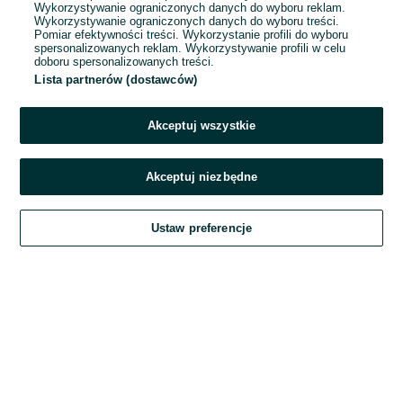
Wykorzystywanie ograniczonych danych do wyboru reklam.
Wykorzystywanie ograniczonych danych do wyboru treści.
Hasło
Pomiar efektywności treści. Wykorzystanie profili do wyboru
spersonalizowanych reklam. Wykorzystywanie profili w celu
doboru spersonalizowanych treści.
Lista partnerów (dostawców)
Nie pamiętasz hasła?
Akceptuj wszystkie
Zaloguj się
Akceptuj niezbędne
Kontynuując za pośrednictwem jednego z dostawców wskazanych powyżej,
Ustaw preferencje
akceptuję
Regulamin serwisu
OLX.pl w jego aktualnym brzmieniu.