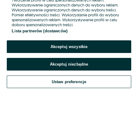
Wykorzystywanie ograniczonych danych do wyboru reklam.
Wykorzystywanie ograniczonych danych do wyboru treści.
Hasło
Pomiar efektywności treści. Wykorzystanie profili do wyboru
spersonalizowanych reklam. Wykorzystywanie profili w celu
doboru spersonalizowanych treści.
Lista partnerów (dostawców)
Nie pamiętasz hasła?
Akceptuj wszystkie
Zaloguj się
Akceptuj niezbędne
Kontynuując za pośrednictwem jednego z dostawców wskazanych powyżej,
akceptuję
OLX.pl w jego aktualnym brzmieniu.
Ustaw preferencje
Regulamin serwisu