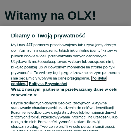
Witamy na OLX!
Dbamy o Twoją prywatność
Kontynuuj przez Facebooka
My i nasi
partnerzy przechowujemy lub uzyskujemy dostęp
447
do informacji na urządzeniu, takich jak unikalne identyfikatory w
Kontynuuj przez konto Apple
plikach cookie w celu przetwarzania danych osobowych.
Użytkownik może zaakceptować wybory lub zarządzać nimi,
klikając poniżej lub w dowolnym momencie na stronie polityki
prywatności. Te wybory będą sygnalizowane naszym partnerom
Kontynuuj przez konto Google
i nie będą miały wpływu na dane przeglądania.
Polityka
cookies,
Polityka Prywatności
Wraz z naszymi partnerami przetwarzamy dane w celu
LUB
zapewnienia:
Zaloguj się
Załóż konto
Użycie dokładnych danych geolokalizacyjnych. Aktywne
skanowanie charakterystyki urządzenia do celów identyfikacji.
Rozumienie odbiorców dzięki statystyce lub kombinacji danych
E-mail
z różnych źródeł. Przechowywanie informacji na urządzeniu lub
dostęp do nich. Pomiar efektywności reklam. Rozwój i
ulepszanie usług. Tworzenie profili w celu personalizacji treści.
Tworzenie profili w celu spersonalizowanych reklam.