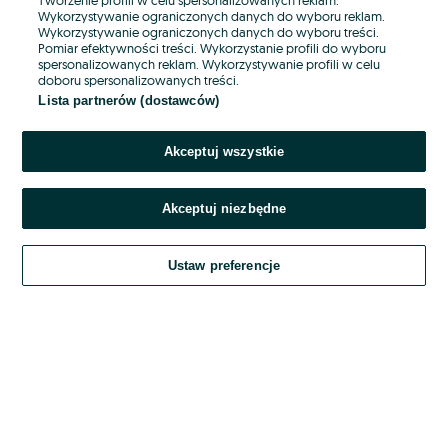
Wykorzystywanie ograniczonych danych do wyboru reklam.
Wykorzystywanie ograniczonych danych do wyboru treści.
Hasło
Pomiar efektywności treści. Wykorzystanie profili do wyboru
spersonalizowanych reklam. Wykorzystywanie profili w celu
doboru spersonalizowanych treści.
Lista partnerów (dostawców)
Nie pamiętasz hasła?
Akceptuj wszystkie
Zaloguj się
Akceptuj niezbędne
Kontynuując za pośrednictwem jednego z dostawców wskazanych powyżej,
akceptuję
OLX.pl w jego aktualnym brzmieniu.
Ustaw preferencje
Regulamin serwisu