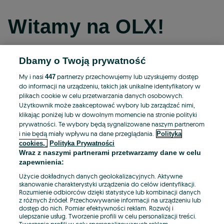
Witamy na OLX!
Dbamy o Twoją prywatność
Kontynuuj przez Facebooka
My i nasi
partnerzy przechowujemy lub uzyskujemy dostęp
447
do informacji na urządzeniu, takich jak unikalne identyfikatory w
Kontynuuj przez konto Apple
plikach cookie w celu przetwarzania danych osobowych.
Użytkownik może zaakceptować wybory lub zarządzać nimi,
klikając poniżej lub w dowolnym momencie na stronie polityki
prywatności. Te wybory będą sygnalizowane naszym partnerom
Kontynuuj przez konto Google
i nie będą miały wpływu na dane przeglądania.
Polityka
cookies,
Polityka Prywatności
Wraz z naszymi partnerami przetwarzamy dane w celu
LUB
zapewnienia:
Zaloguj się
Załóż konto
Użycie dokładnych danych geolokalizacyjnych. Aktywne
skanowanie charakterystyki urządzenia do celów identyfikacji.
Rozumienie odbiorców dzięki statystyce lub kombinacji danych
E-mail
z różnych źródeł. Przechowywanie informacji na urządzeniu lub
dostęp do nich. Pomiar efektywności reklam. Rozwój i
ulepszanie usług. Tworzenie profili w celu personalizacji treści.
Tworzenie profili w celu spersonalizowanych reklam.