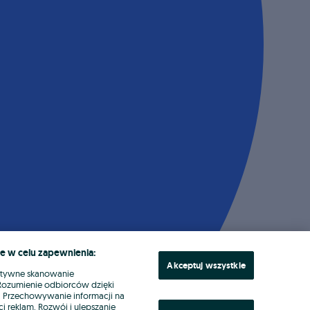
e w celu zapewnienia:
Akceptuj wszystkie
ktywne skanowanie
. Rozumienie odbiorców dzięki
ł. Przechowywanie informacji na
i reklam. Rozwój i ulepszanie