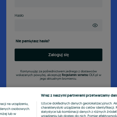
Hasło
Nie pamiętasz hasła?
Zaloguj się
Kontynuując za pośrednictwem jednego z dostawców
wskazanych powyżej, akceptuję
Regulamin serwisu
OLX.pl w
jego aktualnym brzmieniu.
Wraz z naszymi partnerami przetwarzamy dan
Użycie dokładnych danych geolokalizacyjnych. A
cji na urządzeniu,
charakterystyki urządzenia do celów identyfikacji
ia danych osobowych.
statystyce lub kombinacji danych z różnych źróde
niżej lub w
urządzeniu lub dostęp do nich. Pomiar efektywnośc