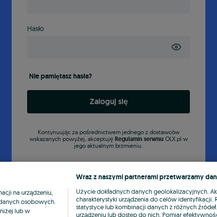
Hasło
Nie pamiętasz hasła?
Zaloguj się
Kontynuując za pośrednictwem jednego z dostawców
wskazanych powyżej, akceptuję
Regulamin serwisu
OLX.pl w
jego aktualnym brzmieniu.
Wraz z naszymi partnerami przetwarzamy dan
Użycie dokładnych danych geolokalizacyjnych. A
cji na urządzeniu,
charakterystyki urządzenia do celów identyfikacji
ia danych osobowych.
statystyce lub kombinacji danych z różnych źróde
niżej lub w
urządzeniu lub dostęp do nich. Pomiar efektywnośc