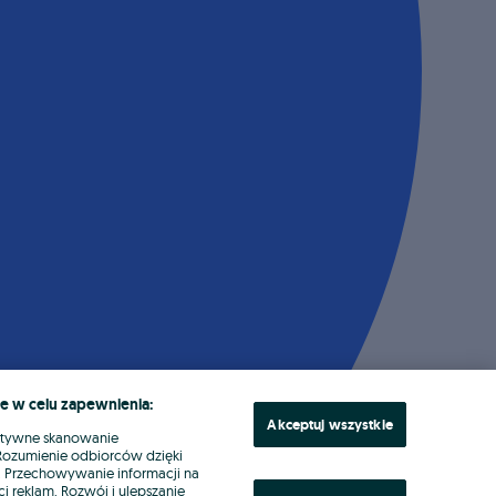
e w celu zapewnienia:
Akceptuj wszystkie
ktywne skanowanie
. Rozumienie odbiorców dzięki
ł. Przechowywanie informacji na
i reklam. Rozwój i ulepszanie