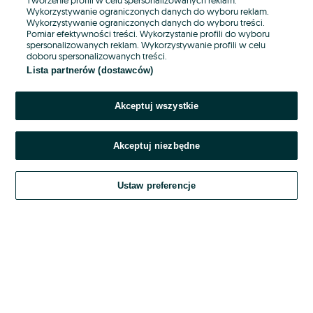
Wykorzystywanie ograniczonych danych do wyboru reklam.
Wykorzystywanie ograniczonych danych do wyboru treści.
Hasło
Pomiar efektywności treści. Wykorzystanie profili do wyboru
spersonalizowanych reklam. Wykorzystywanie profili w celu
doboru spersonalizowanych treści.
Lista partnerów (dostawców)
Nie pamiętasz hasła?
Akceptuj wszystkie
Zaloguj się
Akceptuj niezbędne
Kontynuując za pośrednictwem jednego z dostawców wskazanych powyżej,
akceptuję
OLX.pl w jego aktualnym brzmieniu.
Ustaw preferencje
Regulamin serwisu