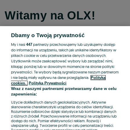
Witamy na OLX!
Dbamy o Twoją prywatność
Kontynuuj przez Facebooka
My i nasi
partnerzy przechowujemy lub uzyskujemy dostęp
447
do informacji na urządzeniu, takich jak unikalne identyfikatory w
Kontynuuj przez konto Apple
plikach cookie w celu przetwarzania danych osobowych.
Użytkownik może zaakceptować wybory lub zarządzać nimi,
klikając poniżej lub w dowolnym momencie na stronie polityki
prywatności. Te wybory będą sygnalizowane naszym partnerom
Kontynuuj przez konto Google
i nie będą miały wpływu na dane przeglądania.
Polityka
cookies,
Polityka Prywatności
Wraz z naszymi partnerami przetwarzamy dane w celu
LUB
zapewnienia:
Zaloguj się
Załóż konto
Użycie dokładnych danych geolokalizacyjnych. Aktywne
skanowanie charakterystyki urządzenia do celów identyfikacji.
Rozumienie odbiorców dzięki statystyce lub kombinacji danych
E-mail
z różnych źródeł. Przechowywanie informacji na urządzeniu lub
dostęp do nich. Pomiar efektywności reklam. Rozwój i
ulepszanie usług. Tworzenie profili w celu personalizacji treści.
Tworzenie profili w celu spersonalizowanych reklam.