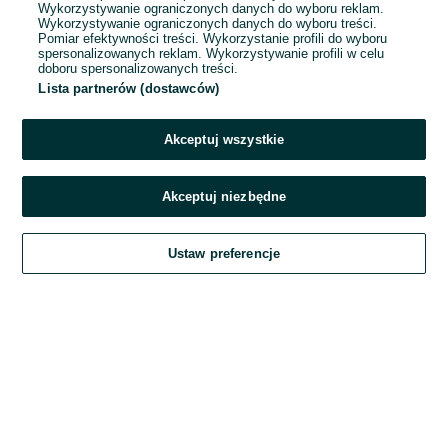
Wykorzystywanie ograniczonych danych do wyboru reklam.
Wykorzystywanie ograniczonych danych do wyboru treści.
Hasło
Pomiar efektywności treści. Wykorzystanie profili do wyboru
spersonalizowanych reklam. Wykorzystywanie profili w celu
doboru spersonalizowanych treści.
Lista partnerów (dostawców)
Nie pamiętasz hasła?
Akceptuj wszystkie
Zaloguj się
Akceptuj niezbędne
Kontynuując za pośrednictwem jednego z dostawców wskazanych powyżej,
Ustaw preferencje
akceptuję
Regulamin serwisu
OLX.pl w jego aktualnym brzmieniu.