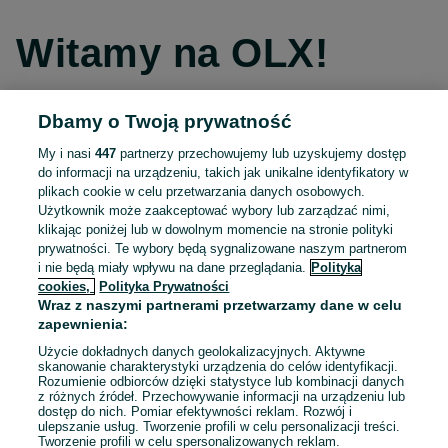
Witamy na OLX!
Dbamy o Twoją prywatność
Kontynuuj przez Facebooka
My i nasi
447
partnerzy przechowujemy lub uzyskujemy dostęp
do informacji na urządzeniu, takich jak unikalne identyfikatory w
Kontynuuj przez konto Apple
plikach cookie w celu przetwarzania danych osobowych.
Użytkownik może zaakceptować wybory lub zarządzać nimi,
klikając poniżej lub w dowolnym momencie na stronie polityki
prywatności. Te wybory będą sygnalizowane naszym partnerom
Kontynuuj przez konto Google
i nie będą miały wpływu na dane przeglądania.
Polityka
cookies,
Polityka Prywatności
Wraz z naszymi partnerami przetwarzamy dane w celu
LUB
zapewnienia:
Zaloguj się
Załóż konto
Użycie dokładnych danych geolokalizacyjnych. Aktywne
skanowanie charakterystyki urządzenia do celów identyfikacji.
Rozumienie odbiorców dzięki statystyce lub kombinacji danych
E-mail
z różnych źródeł. Przechowywanie informacji na urządzeniu lub
dostęp do nich. Pomiar efektywności reklam. Rozwój i
ulepszanie usług. Tworzenie profili w celu personalizacji treści.
Tworzenie profili w celu spersonalizowanych reklam.