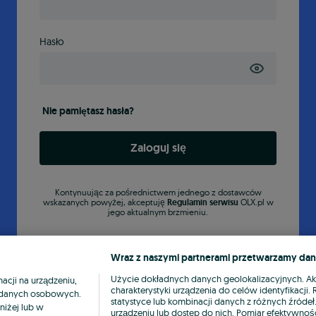
Hasło
Nie pamiętasz hasła?
Zaloguj się
Kontynuując za pośrednictwem jednego z dostawców
wskazanych powyżej, akceptuję
Regulamin serwisu
OLX.pl w
jego aktualnym brzmieniu.
Wraz z naszymi partnerami przetwarzamy dan
Użycie dokładnych danych geolokalizacyjnych. A
cji na urządzeniu,
charakterystyki urządzenia do celów identyfikacji
ia danych osobowych.
statystyce lub kombinacji danych z różnych źróde
niżej lub w
urządzeniu lub dostęp do nich. Pomiar efektywnośc