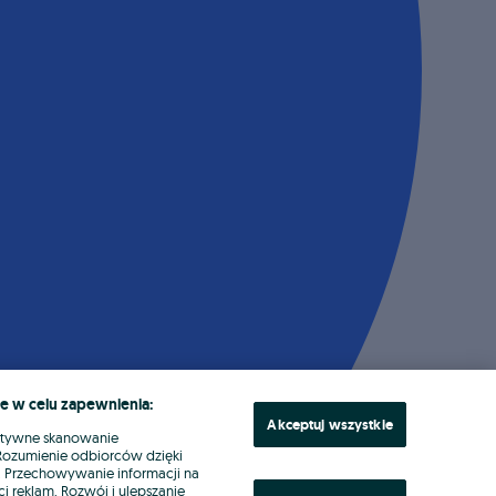
e w celu zapewnienia:
Akceptuj wszystkie
ktywne skanowanie
. Rozumienie odbiorców dzięki
ł. Przechowywanie informacji na
i reklam. Rozwój i ulepszanie