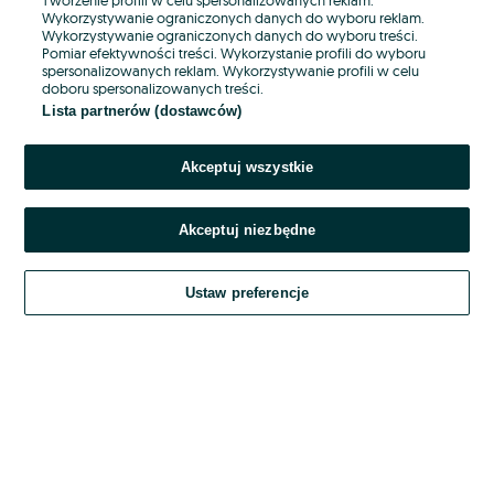
Wykorzystywanie ograniczonych danych do wyboru reklam.
Wykorzystywanie ograniczonych danych do wyboru treści.
Hasło
Pomiar efektywności treści. Wykorzystanie profili do wyboru
spersonalizowanych reklam. Wykorzystywanie profili w celu
doboru spersonalizowanych treści.
Lista partnerów (dostawców)
Nie pamiętasz hasła?
Akceptuj wszystkie
Zaloguj się
Akceptuj niezbędne
Kontynuując za pośrednictwem jednego z dostawców wskazanych powyżej,
akceptuję
OLX.pl w jego aktualnym brzmieniu.
Ustaw preferencje
Regulamin serwisu