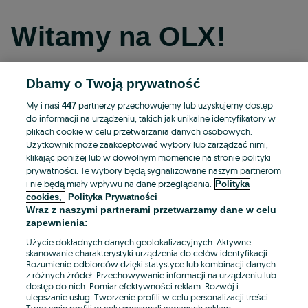
Witamy na OLX!
Dbamy o Twoją prywatność
Kontynuuj przez Facebooka
My i nasi
partnerzy przechowujemy lub uzyskujemy dostęp
447
do informacji na urządzeniu, takich jak unikalne identyfikatory w
Kontynuuj przez konto Apple
plikach cookie w celu przetwarzania danych osobowych.
Użytkownik może zaakceptować wybory lub zarządzać nimi,
klikając poniżej lub w dowolnym momencie na stronie polityki
prywatności. Te wybory będą sygnalizowane naszym partnerom
Kontynuuj przez konto Google
i nie będą miały wpływu na dane przeglądania.
Polityka
cookies,
Polityka Prywatności
Wraz z naszymi partnerami przetwarzamy dane w celu
LUB
zapewnienia:
Zaloguj się
Załóż konto
Użycie dokładnych danych geolokalizacyjnych. Aktywne
skanowanie charakterystyki urządzenia do celów identyfikacji.
Rozumienie odbiorców dzięki statystyce lub kombinacji danych
E-mail
z różnych źródeł. Przechowywanie informacji na urządzeniu lub
dostęp do nich. Pomiar efektywności reklam. Rozwój i
ulepszanie usług. Tworzenie profili w celu personalizacji treści.
Tworzenie profili w celu spersonalizowanych reklam.