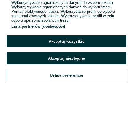
Wykorzystywanie ograniczonych danych do wyboru reklam.
Wykorzystywanie ograniczonych danych do wyboru treści.
Hasło
Pomiar efektywności treści. Wykorzystanie profili do wyboru
spersonalizowanych reklam. Wykorzystywanie profili w celu
doboru spersonalizowanych treści.
Lista partnerów (dostawców)
Nie pamiętasz hasła?
Akceptuj wszystkie
Zaloguj się
Akceptuj niezbędne
Kontynuując za pośrednictwem jednego z dostawców wskazanych powyżej,
Ustaw preferencje
akceptuję
Regulamin serwisu
OLX.pl w jego aktualnym brzmieniu.