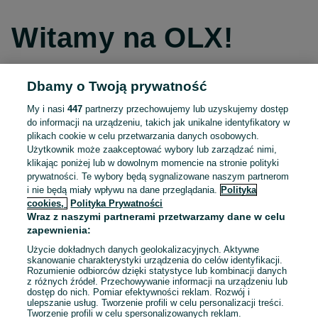
Witamy na OLX!
Dbamy o Twoją prywatność
Kontynuuj przez Facebooka
My i nasi
447
partnerzy przechowujemy lub uzyskujemy dostęp
do informacji na urządzeniu, takich jak unikalne identyfikatory w
Kontynuuj przez konto Apple
plikach cookie w celu przetwarzania danych osobowych.
Użytkownik może zaakceptować wybory lub zarządzać nimi,
klikając poniżej lub w dowolnym momencie na stronie polityki
prywatności. Te wybory będą sygnalizowane naszym partnerom
Kontynuuj przez konto Google
i nie będą miały wpływu na dane przeglądania.
Polityka
cookies,
Polityka Prywatności
Wraz z naszymi partnerami przetwarzamy dane w celu
LUB
zapewnienia:
Zaloguj się
Załóż konto
Użycie dokładnych danych geolokalizacyjnych. Aktywne
skanowanie charakterystyki urządzenia do celów identyfikacji.
Rozumienie odbiorców dzięki statystyce lub kombinacji danych
E-mail
z różnych źródeł. Przechowywanie informacji na urządzeniu lub
dostęp do nich. Pomiar efektywności reklam. Rozwój i
ulepszanie usług. Tworzenie profili w celu personalizacji treści.
Tworzenie profili w celu spersonalizowanych reklam.