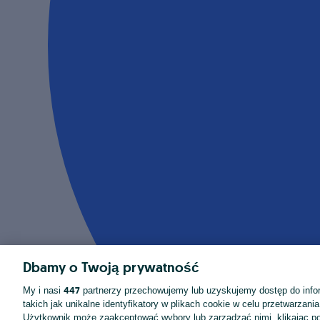
Dbamy o Twoją prywatność
447
My i nasi
partnerzy przechowujemy lub uzyskujemy dostęp do infor
takich jak unikalne identyfikatory w plikach cookie w celu przetwarzan
Użytkownik może zaakceptować wybory lub zarządzać nimi, klikając po