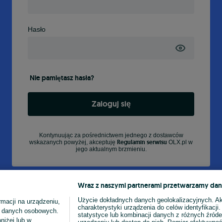
Hasło
Nie pamiętasz hasła?
Zaloguj się
Kontynuując za pośrednictwem jednego z dostawców
Regulamin serwisu
wskazanych powyżej, akceptuję
OLX.pl w
jego aktualnym brzmieniu.
Wraz z naszymi partnerami przetwarzamy dan
Użycie dokładnych danych geolokalizacyjnych. A
macji na urządzeniu,
charakterystyki urządzenia do celów identyfikacji
ia danych osobowych.
statystyce lub kombinacji danych z różnych źróde
niżej lub w