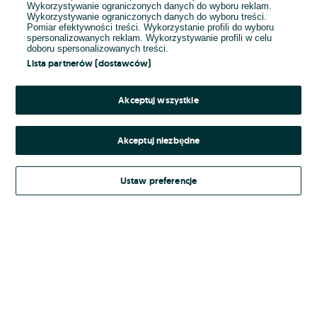
Wykorzystywanie ograniczonych danych do wyboru reklam.
Wykorzystywanie ograniczonych danych do wyboru treści.
Hasło
Pomiar efektywności treści. Wykorzystanie profili do wyboru
spersonalizowanych reklam. Wykorzystywanie profili w celu
doboru spersonalizowanych treści.
Lista partnerów (dostawców)
Nie pamiętasz hasła?
Akceptuj wszystkie
Zaloguj się
Akceptuj niezbędne
Kontynuując za pośrednictwem jednego z dostawców wskazanych powyżej,
Ustaw preferencje
Regulamin serwisu
akceptuję
OLX.pl w jego aktualnym brzmieniu.