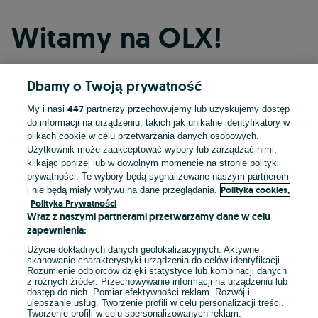
Witamy na OLX!
Dbamy o Twoją prywatność
Kontynuuj przez Facebooka
447
My i nasi
partnerzy przechowujemy lub uzyskujemy dostęp
do informacji na urządzeniu, takich jak unikalne identyfikatory w
Kontynuuj przez konto Apple
plikach cookie w celu przetwarzania danych osobowych.
Użytkownik może zaakceptować wybory lub zarządzać nimi,
klikając poniżej lub w dowolnym momencie na stronie polityki
prywatności. Te wybory będą sygnalizowane naszym partnerom
Kontynuuj przez konto Google
Polityka cookies,
i nie będą miały wpływu na dane przeglądania.
Polityka Prywatności
Wraz z naszymi partnerami przetwarzamy dane w celu
LUB
zapewnienia:
Zaloguj się
Załóż konto
Użycie dokładnych danych geolokalizacyjnych. Aktywne
skanowanie charakterystyki urządzenia do celów identyfikacji.
Rozumienie odbiorców dzięki statystyce lub kombinacji danych
E-mail
z różnych źródeł. Przechowywanie informacji na urządzeniu lub
dostęp do nich. Pomiar efektywności reklam. Rozwój i
ulepszanie usług. Tworzenie profili w celu personalizacji treści.
Tworzenie profili w celu spersonalizowanych reklam.