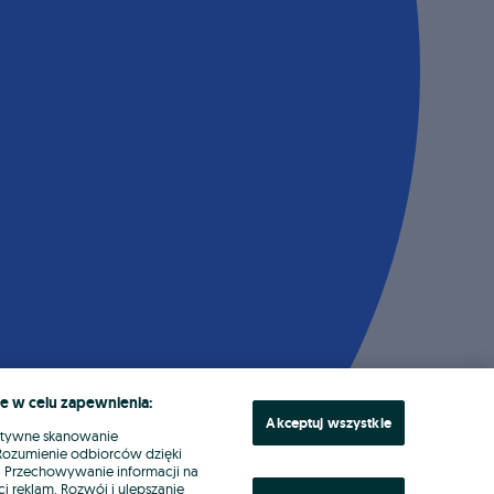
e w celu zapewnienia:
Akceptuj wszystkie
ktywne skanowanie
. Rozumienie odbiorców dzięki
ł. Przechowywanie informacji na
i reklam. Rozwój i ulepszanie