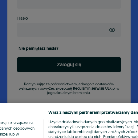
Hasło
Nie pamiętasz hasła?
Zaloguj się
Kontynuując za pośrednictwem jednego z dostawców
wskazanych powyżej, akceptuję
Regulamin serwisu
OLX.pl w
jego aktualnym brzmieniu.
Wraz z naszymi partnerami przetwarzamy dan
Użycie dokładnych danych geolokalizacyjnych. A
cji na urządzeniu,
charakterystyki urządzenia do celów identyfikacji
ia danych osobowych.
statystyce lub kombinacji danych z różnych źróde
niżej lub w
urządzeniu lub dostęp do nich. Pomiar efektywnośc