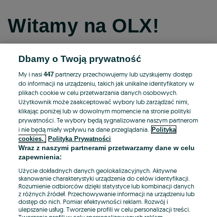
Witamy na OLX!
Dbamy o Twoją prywatność
Kontynuuj przez Facebooka
My i nasi
partnerzy przechowujemy lub uzyskujemy dostęp
447
do informacji na urządzeniu, takich jak unikalne identyfikatory w
Kontynuuj przez konto Apple
plikach cookie w celu przetwarzania danych osobowych.
Użytkownik może zaakceptować wybory lub zarządzać nimi,
klikając poniżej lub w dowolnym momencie na stronie polityki
prywatności. Te wybory będą sygnalizowane naszym partnerom
Kontynuuj przez konto Google
i nie będą miały wpływu na dane przeglądania.
Polityka
cookies,
Polityka Prywatności
Wraz z naszymi partnerami przetwarzamy dane w celu
LUB
zapewnienia:
Zaloguj się
Załóż konto
Użycie dokładnych danych geolokalizacyjnych. Aktywne
skanowanie charakterystyki urządzenia do celów identyfikacji.
Rozumienie odbiorców dzięki statystyce lub kombinacji danych
E-mail
z różnych źródeł. Przechowywanie informacji na urządzeniu lub
dostęp do nich. Pomiar efektywności reklam. Rozwój i
ulepszanie usług. Tworzenie profili w celu personalizacji treści.
Tworzenie profili w celu spersonalizowanych reklam.