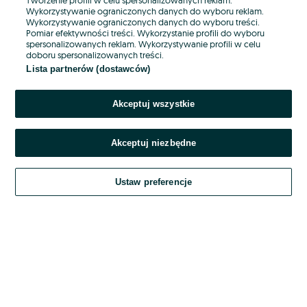
Wykorzystywanie ograniczonych danych do wyboru reklam.
Wykorzystywanie ograniczonych danych do wyboru treści.
Hasło
Pomiar efektywności treści. Wykorzystanie profili do wyboru
spersonalizowanych reklam. Wykorzystywanie profili w celu
doboru spersonalizowanych treści.
Lista partnerów (dostawców)
Nie pamiętasz hasła?
Akceptuj wszystkie
Zaloguj się
Akceptuj niezbędne
Kontynuując za pośrednictwem jednego z dostawców wskazanych powyżej,
akceptuję
OLX.pl w jego aktualnym brzmieniu.
Ustaw preferencje
Regulamin serwisu