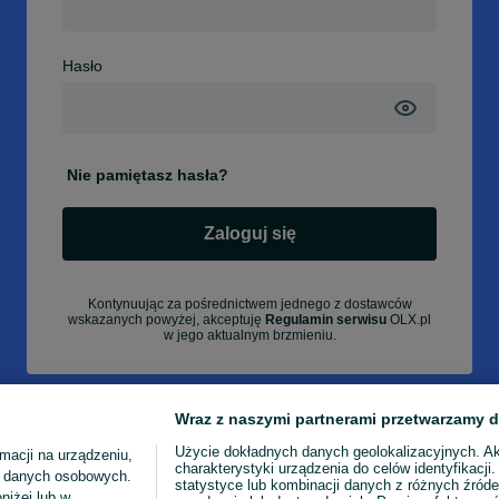
Hasło
Nie pamiętasz hasła?
Zaloguj się
Kontynuując za pośrednictwem jednego z dostawców
wskazanych powyżej, akceptuję
Regulamin serwisu
OLX.pl
w jego aktualnym brzmieniu.
Wraz z naszymi partnerami przetwarzamy d
Użycie dokładnych danych geolokalizacyjnych. A
macji na urządzeniu,
charakterystyki urządzenia do celów identyfikacji
ia danych osobowych.
statystyce lub kombinacji danych z różnych źróde
niżej lub w