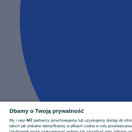
Dbamy o Twoją prywatność
My i nasi
447
partnerzy przechowujemy lub uzyskujemy dostęp do infor
takich jak unikalne identyfikatory w plikach cookie w celu przetwarzan
Użytkownik może zaakceptować wybory lub zarządzać nimi, klikając po