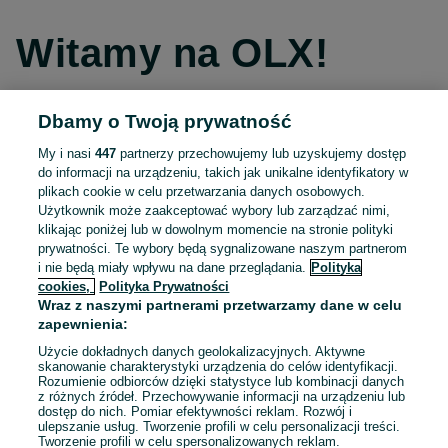
Witamy na OLX!
Dbamy o Twoją prywatność
Kontynuuj przez Facebooka
My i nasi
447
partnerzy przechowujemy lub uzyskujemy dostęp
do informacji na urządzeniu, takich jak unikalne identyfikatory w
Kontynuuj przez konto Apple
plikach cookie w celu przetwarzania danych osobowych.
Użytkownik może zaakceptować wybory lub zarządzać nimi,
klikając poniżej lub w dowolnym momencie na stronie polityki
prywatności. Te wybory będą sygnalizowane naszym partnerom
Kontynuuj przez konto Google
i nie będą miały wpływu na dane przeglądania.
Polityka
cookies,
Polityka Prywatności
Wraz z naszymi partnerami przetwarzamy dane w celu
LUB
zapewnienia:
Zaloguj się
Załóż konto
Użycie dokładnych danych geolokalizacyjnych. Aktywne
skanowanie charakterystyki urządzenia do celów identyfikacji.
Rozumienie odbiorców dzięki statystyce lub kombinacji danych
E-mail
z różnych źródeł. Przechowywanie informacji na urządzeniu lub
dostęp do nich. Pomiar efektywności reklam. Rozwój i
ulepszanie usług. Tworzenie profili w celu personalizacji treści.
Tworzenie profili w celu spersonalizowanych reklam.