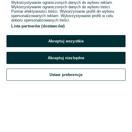
Wykorzystywanie ograniczonych danych do wyboru reklam.
Wykorzystywanie ograniczonych danych do wyboru treści.
Hasło
Pomiar efektywności treści. Wykorzystanie profili do wyboru
spersonalizowanych reklam. Wykorzystywanie profili w celu
doboru spersonalizowanych treści.
Lista partnerów (dostawców)
Nie pamiętasz hasła?
Akceptuj wszystkie
Zaloguj się
Akceptuj niezbędne
Kontynuując za pośrednictwem jednego z dostawców wskazanych powyżej,
Ustaw preferencje
akceptuję
Regulamin serwisu
OLX.pl w jego aktualnym brzmieniu.