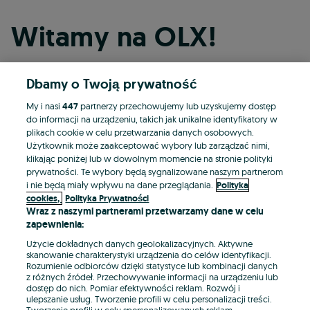
Witamy na OLX!
Dbamy o Twoją prywatność
Kontynuuj przez Facebooka
My i nasi
447
partnerzy przechowujemy lub uzyskujemy dostęp
do informacji na urządzeniu, takich jak unikalne identyfikatory w
Kontynuuj przez konto Apple
plikach cookie w celu przetwarzania danych osobowych.
Użytkownik może zaakceptować wybory lub zarządzać nimi,
klikając poniżej lub w dowolnym momencie na stronie polityki
prywatności. Te wybory będą sygnalizowane naszym partnerom
Kontynuuj przez konto Google
i nie będą miały wpływu na dane przeglądania.
Polityka
cookies,
Polityka Prywatności
Wraz z naszymi partnerami przetwarzamy dane w celu
LUB
zapewnienia:
Zaloguj się
Załóż konto
Użycie dokładnych danych geolokalizacyjnych. Aktywne
skanowanie charakterystyki urządzenia do celów identyfikacji.
Rozumienie odbiorców dzięki statystyce lub kombinacji danych
E-mail
z różnych źródeł. Przechowywanie informacji na urządzeniu lub
dostęp do nich. Pomiar efektywności reklam. Rozwój i
ulepszanie usług. Tworzenie profili w celu personalizacji treści.
Tworzenie profili w celu spersonalizowanych reklam.