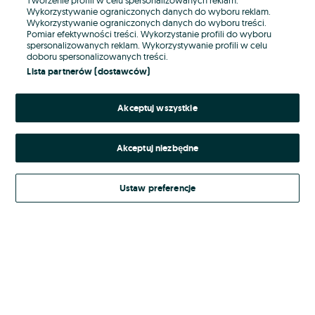
Wykorzystywanie ograniczonych danych do wyboru reklam.
Wykorzystywanie ograniczonych danych do wyboru treści.
Hasło
Pomiar efektywności treści. Wykorzystanie profili do wyboru
spersonalizowanych reklam. Wykorzystywanie profili w celu
doboru spersonalizowanych treści.
Lista partnerów (dostawców)
Nie pamiętasz hasła?
Akceptuj wszystkie
Zaloguj się
Akceptuj niezbędne
Kontynuując za pośrednictwem jednego z dostawców wskazanych powyżej,
akceptuję
Regulamin serwisu
OLX.pl w jego aktualnym brzmieniu.
Ustaw preferencje