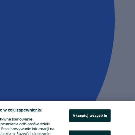
e w celu zapewnienia:
Akceptuj wszystkie
ktywne skanowanie
. Rozumienie odbiorców dzięki
ł. Przechowywanie informacji na
i reklam. Rozwój i ulepszanie