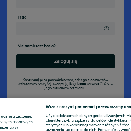
Hasło
Nie pamiętasz hasła?
Zaloguj się
Kontynuując za pośrednictwem jednego z dostawców
wskazanych powyżej, akceptuję
Regulamin serwisu
OLX.pl w
jego aktualnym brzmieniu.
Wraz z naszymi partnerami przetwarzamy dan
Użycie dokładnych danych geolokalizacyjnych. A
cji na urządzeniu,
charakterystyki urządzenia do celów identyfikacji
ia danych osobowych.
statystyce lub kombinacji danych z różnych źróde
niżej lub w
urządzeniu lub dostęp do nich. Pomiar efektywnośc