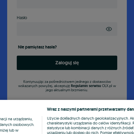
Hasło
Nie pamiętasz hasła?
Zaloguj się
Kontynuując za pośrednictwem jednego z dostawców
wskazanych powyżej, akceptuję
Regulamin serwisu
OLX.pl w
jego aktualnym brzmieniu.
Wraz z naszymi partnerami przetwarzamy dan
Użycie dokładnych danych geolokalizacyjnych. A
cji na urządzeniu,
charakterystyki urządzenia do celów identyfikacji
ia danych osobowych.
statystyce lub kombinacji danych z różnych źróde
niżej lub w
urządzeniu lub dostęp do nich. Pomiar efektywnośc