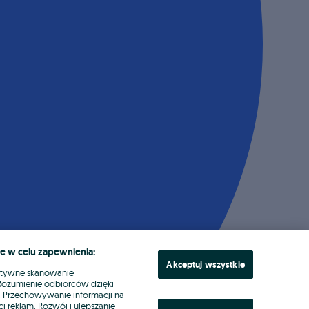
e w celu zapewnienia:
Akceptuj wszystkie
ktywne skanowanie
. Rozumienie odbiorców dzięki
ł. Przechowywanie informacji na
i reklam. Rozwój i ulepszanie