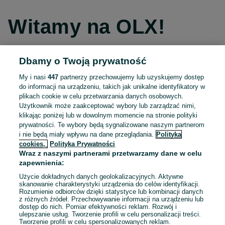
Witamy na OLX!
Dbamy o Twoją prywatność
Kontynuuj przez Facebooka
My i nasi
447
partnerzy przechowujemy lub uzyskujemy dostęp
do informacji na urządzeniu, takich jak unikalne identyfikatory w
Kontynuuj przez konto Apple
plikach cookie w celu przetwarzania danych osobowych.
Użytkownik może zaakceptować wybory lub zarządzać nimi,
klikając poniżej lub w dowolnym momencie na stronie polityki
prywatności. Te wybory będą sygnalizowane naszym partnerom
Kontynuuj przez konto Google
i nie będą miały wpływu na dane przeglądania.
Polityka
cookies,
Polityka Prywatności
Wraz z naszymi partnerami przetwarzamy dane w celu
LUB
zapewnienia:
Zaloguj się
Załóż konto
Użycie dokładnych danych geolokalizacyjnych. Aktywne
skanowanie charakterystyki urządzenia do celów identyfikacji.
Rozumienie odbiorców dzięki statystyce lub kombinacji danych
E-mail
z różnych źródeł. Przechowywanie informacji na urządzeniu lub
dostęp do nich. Pomiar efektywności reklam. Rozwój i
ulepszanie usług. Tworzenie profili w celu personalizacji treści.
Tworzenie profili w celu spersonalizowanych reklam.