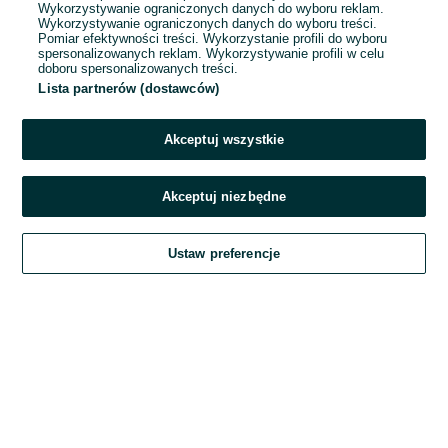
Wykorzystywanie ograniczonych danych do wyboru reklam.
Wykorzystywanie ograniczonych danych do wyboru treści.
Hasło
Pomiar efektywności treści. Wykorzystanie profili do wyboru
spersonalizowanych reklam. Wykorzystywanie profili w celu
doboru spersonalizowanych treści.
Lista partnerów (dostawców)
Nie pamiętasz hasła?
Akceptuj wszystkie
Zaloguj się
Akceptuj niezbędne
Kontynuując za pośrednictwem jednego z dostawców wskazanych powyżej,
Ustaw preferencje
akceptuję
Regulamin serwisu
OLX.pl w jego aktualnym brzmieniu.