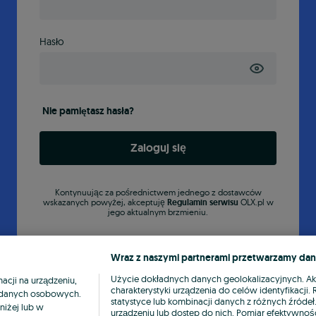
Hasło
Nie pamiętasz hasła?
Zaloguj się
Kontynuując za pośrednictwem jednego z dostawców
wskazanych powyżej, akceptuję
Regulamin serwisu
OLX.pl w
jego aktualnym brzmieniu.
Wraz z naszymi partnerami przetwarzamy dan
Użycie dokładnych danych geolokalizacyjnych. A
cji na urządzeniu,
charakterystyki urządzenia do celów identyfikacji
ia danych osobowych.
statystyce lub kombinacji danych z różnych źróde
niżej lub w
urządzeniu lub dostęp do nich. Pomiar efektywnośc