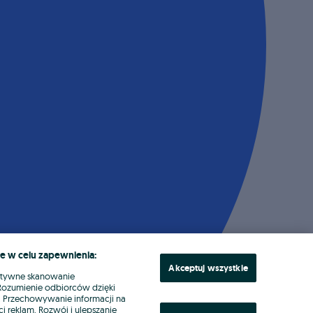
e w celu zapewnienia:
Akceptuj wszystkie
ktywne skanowanie
. Rozumienie odbiorców dzięki
ł. Przechowywanie informacji na
i reklam. Rozwój i ulepszanie