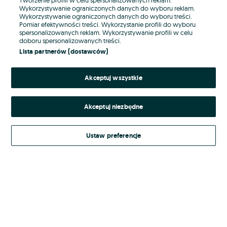
Wykorzystywanie ograniczonych danych do wyboru reklam.
Wykorzystywanie ograniczonych danych do wyboru treści.
Hasło
Pomiar efektywności treści. Wykorzystanie profili do wyboru
spersonalizowanych reklam. Wykorzystywanie profili w celu
doboru spersonalizowanych treści.
Lista partnerów (dostawców)
Nie pamiętasz hasła?
Akceptuj wszystkie
Zaloguj się
Akceptuj niezbędne
Kontynuując za pośrednictwem jednego z dostawców wskazanych powyżej,
akceptuję
Regulamin serwisu
OLX.pl w jego aktualnym brzmieniu.
Ustaw preferencje