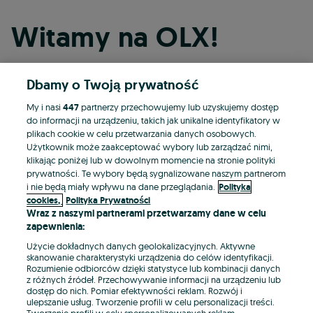
Witamy na OLX!
Dbamy o Twoją prywatność
Kontynuuj przez Facebooka
My i nasi
447
partnerzy przechowujemy lub uzyskujemy dostęp
do informacji na urządzeniu, takich jak unikalne identyfikatory w
Kontynuuj przez konto Apple
plikach cookie w celu przetwarzania danych osobowych.
Użytkownik może zaakceptować wybory lub zarządzać nimi,
klikając poniżej lub w dowolnym momencie na stronie polityki
prywatności. Te wybory będą sygnalizowane naszym partnerom
Kontynuuj przez konto Google
i nie będą miały wpływu na dane przeglądania.
Polityka
cookies,
Polityka Prywatności
Wraz z naszymi partnerami przetwarzamy dane w celu
LUB
zapewnienia:
Zaloguj się
Załóż konto
Użycie dokładnych danych geolokalizacyjnych. Aktywne
skanowanie charakterystyki urządzenia do celów identyfikacji.
Rozumienie odbiorców dzięki statystyce lub kombinacji danych
E-mail
z różnych źródeł. Przechowywanie informacji na urządzeniu lub
dostęp do nich. Pomiar efektywności reklam. Rozwój i
ulepszanie usług. Tworzenie profili w celu personalizacji treści.
Tworzenie profili w celu spersonalizowanych reklam.