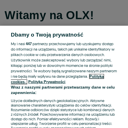
Witamy na OLX!
Dbamy o Twoją prywatność
Kontynuuj przez Facebooka
My i nasi
partnerzy przechowujemy lub uzyskujemy dostęp
447
do informacji na urządzeniu, takich jak unikalne identyfikatory w
Kontynuuj przez konto Apple
plikach cookie w celu przetwarzania danych osobowych.
Użytkownik może zaakceptować wybory lub zarządzać nimi,
klikając poniżej lub w dowolnym momencie na stronie polityki
prywatności. Te wybory będą sygnalizowane naszym partnerom
Kontynuuj przez konto Google
i nie będą miały wpływu na dane przeglądania.
Polityka
cookies,
Polityka Prywatności
Wraz z naszymi partnerami przetwarzamy dane w celu
LUB
zapewnienia:
Zaloguj się
Załóż konto
Użycie dokładnych danych geolokalizacyjnych. Aktywne
skanowanie charakterystyki urządzenia do celów identyfikacji.
Rozumienie odbiorców dzięki statystyce lub kombinacji danych
E-mail
z różnych źródeł. Przechowywanie informacji na urządzeniu lub
dostęp do nich. Pomiar efektywności reklam. Rozwój i
ulepszanie usług. Tworzenie profili w celu personalizacji treści.
Tworzenie profili w celu spersonalizowanych reklam.