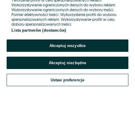
Wykorzystywanie ograniczonych danych do wyboru reklam.
Wykorzystywanie ograniczonych danych do wyboru treści.
Hasło
Pomiar efektywności treści. Wykorzystanie profili do wyboru
spersonalizowanych reklam. Wykorzystywanie profili w celu
doboru spersonalizowanych treści.
Lista partnerów (dostawców)
Nie pamiętasz hasła?
Akceptuj wszystkie
Zaloguj się
Akceptuj niezbędne
Kontynuując za pośrednictwem jednego z dostawców wskazanych powyżej,
akceptuję
OLX.pl w jego aktualnym brzmieniu.
Ustaw preferencje
Regulamin serwisu