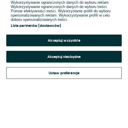
Wykorzystywanie ograniczonych danych do wyboru reklam.
Wykorzystywanie ograniczonych danych do wyboru treści.
Hasło
Pomiar efektywności treści. Wykorzystanie profili do wyboru
spersonalizowanych reklam. Wykorzystywanie profili w celu
doboru spersonalizowanych treści.
Lista partnerów (dostawców)
Nie pamiętasz hasła?
Akceptuj wszystkie
Zaloguj się
Akceptuj niezbędne
Kontynuując za pośrednictwem jednego z dostawców wskazanych powyżej,
Ustaw preferencje
Regulamin serwisu
akceptuję
OLX.pl w jego aktualnym brzmieniu.