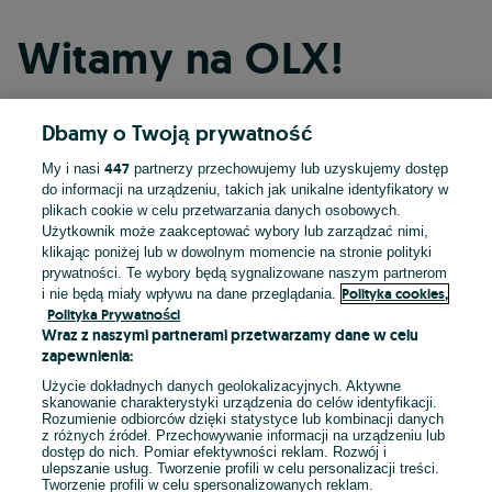
Witamy na OLX!
Dbamy o Twoją prywatność
Kontynuuj przez Facebooka
447
My i nasi
partnerzy przechowujemy lub uzyskujemy dostęp
do informacji na urządzeniu, takich jak unikalne identyfikatory w
Kontynuuj przez konto Apple
plikach cookie w celu przetwarzania danych osobowych.
Użytkownik może zaakceptować wybory lub zarządzać nimi,
klikając poniżej lub w dowolnym momencie na stronie polityki
prywatności. Te wybory będą sygnalizowane naszym partnerom
Kontynuuj przez konto Google
Polityka cookies,
i nie będą miały wpływu na dane przeglądania.
Polityka Prywatności
Wraz z naszymi partnerami przetwarzamy dane w celu
LUB
zapewnienia:
Zaloguj się
Załóż konto
Użycie dokładnych danych geolokalizacyjnych. Aktywne
skanowanie charakterystyki urządzenia do celów identyfikacji.
Rozumienie odbiorców dzięki statystyce lub kombinacji danych
E-mail
z różnych źródeł. Przechowywanie informacji na urządzeniu lub
dostęp do nich. Pomiar efektywności reklam. Rozwój i
ulepszanie usług. Tworzenie profili w celu personalizacji treści.
Tworzenie profili w celu spersonalizowanych reklam.