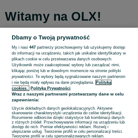
Witamy na OLX!
Dbamy o Twoją prywatność
Kontynuuj przez Facebooka
My i nasi
447
partnerzy przechowujemy lub uzyskujemy dostęp
do informacji na urządzeniu, takich jak unikalne identyfikatory w
Kontynuuj przez konto Apple
plikach cookie w celu przetwarzania danych osobowych.
Użytkownik może zaakceptować wybory lub zarządzać nimi,
klikając poniżej lub w dowolnym momencie na stronie polityki
prywatności. Te wybory będą sygnalizowane naszym partnerom
Kontynuuj przez konto Google
i nie będą miały wpływu na dane przeglądania.
Polityka
cookies,
Polityka Prywatności
Wraz z naszymi partnerami przetwarzamy dane w celu
LUB
zapewnienia:
Zaloguj się
Załóż konto
Użycie dokładnych danych geolokalizacyjnych. Aktywne
skanowanie charakterystyki urządzenia do celów identyfikacji.
Rozumienie odbiorców dzięki statystyce lub kombinacji danych
E-mail
z różnych źródeł. Przechowywanie informacji na urządzeniu lub
dostęp do nich. Pomiar efektywności reklam. Rozwój i
ulepszanie usług. Tworzenie profili w celu personalizacji treści.
Tworzenie profili w celu spersonalizowanych reklam.