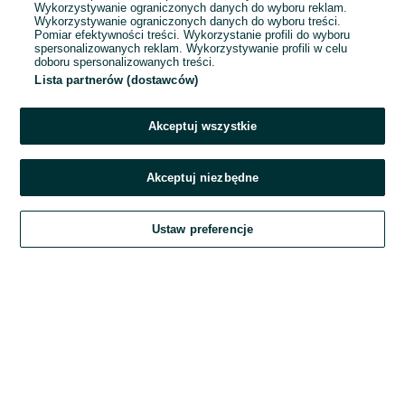
Wykorzystywanie ograniczonych danych do wyboru reklam.
Wykorzystywanie ograniczonych danych do wyboru treści.
Hasło
Pomiar efektywności treści. Wykorzystanie profili do wyboru
spersonalizowanych reklam. Wykorzystywanie profili w celu
doboru spersonalizowanych treści.
Lista partnerów (dostawców)
Nie pamiętasz hasła?
Akceptuj wszystkie
Zaloguj się
Akceptuj niezbędne
Kontynuując za pośrednictwem jednego z dostawców wskazanych powyżej,
Ustaw preferencje
akceptuję
Regulamin serwisu
OLX.pl w jego aktualnym brzmieniu.