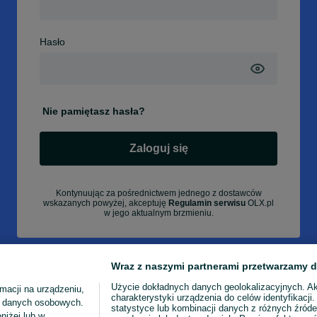
Hasło
Nie pamiętasz hasła?
Zaloguj się
Kontynuując za pośrednictwem jednego z dostawców
wskazanych powyżej, akceptuję
Regulamin serwisu
OLX.pl
w jego aktualnym brzmieniu.
Wraz z naszymi partnerami przetwarzamy d
Użycie dokładnych danych geolokalizacyjnych. A
macji na urządzeniu,
charakterystyki urządzenia do celów identyfikacji
ia danych osobowych.
statystyce lub kombinacji danych z różnych źróde
niżej lub w