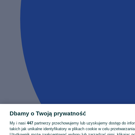
Dbamy o Twoją prywatność
My i nasi
447
partnerzy przechowujemy lub uzyskujemy dostęp do infor
takich jak unikalne identyfikatory w plikach cookie w celu przetwarzan
Użytkownik może zaakceptować wybory lub zarządzać nimi, klikając po