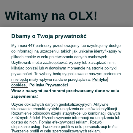
Witamy na OLX!
Dbamy o Twoją prywatność
Kontynuuj przez Facebooka
My i nasi
447
partnerzy przechowujemy lub uzyskujemy dostęp
do informacji na urządzeniu, takich jak unikalne identyfikatory w
Kontynuuj przez konto Apple
plikach cookie w celu przetwarzania danych osobowych.
Użytkownik może zaakceptować wybory lub zarządzać nimi,
klikając poniżej lub w dowolnym momencie na stronie polityki
prywatności. Te wybory będą sygnalizowane naszym partnerom
Kontynuuj przez konto Google
i nie będą miały wpływu na dane przeglądania.
Polityka
cookies,
Polityka Prywatności
Wraz z naszymi partnerami przetwarzamy dane w celu
LUB
zapewnienia:
Zaloguj się
Załóż konto
Użycie dokładnych danych geolokalizacyjnych. Aktywne
skanowanie charakterystyki urządzenia do celów identyfikacji.
Rozumienie odbiorców dzięki statystyce lub kombinacji danych
E-mail
z różnych źródeł. Przechowywanie informacji na urządzeniu lub
dostęp do nich. Pomiar efektywności reklam. Rozwój i
ulepszanie usług. Tworzenie profili w celu personalizacji treści.
Tworzenie profili w celu spersonalizowanych reklam.