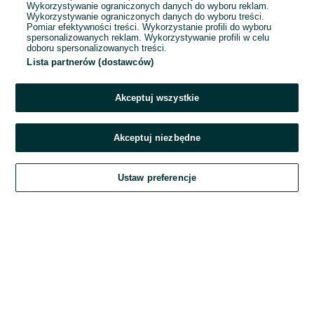
Wykorzystywanie ograniczonych danych do wyboru reklam.
Wykorzystywanie ograniczonych danych do wyboru treści.
Hasło
Pomiar efektywności treści. Wykorzystanie profili do wyboru
spersonalizowanych reklam. Wykorzystywanie profili w celu
doboru spersonalizowanych treści.
Lista partnerów (dostawców)
Nie pamiętasz hasła?
Akceptuj wszystkie
Zaloguj się
Akceptuj niezbędne
Kontynuując za pośrednictwem jednego z dostawców wskazanych powyżej,
Ustaw preferencje
akceptuję
Regulamin serwisu
OLX.pl w jego aktualnym brzmieniu.