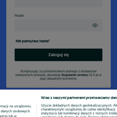
Hasło
Nie pamiętasz hasła?
Zaloguj się
Kontynuując za pośrednictwem jednego z dostawców
Regulamin serwisu
wskazanych powyżej, akceptuję
OLX.pl w
jego aktualnym brzmieniu.
Wraz z naszymi partnerami przetwarzamy dan
Użycie dokładnych danych geolokalizacyjnych. A
macji na urządzeniu,
charakterystyki urządzenia do celów identyfikacji
ia danych osobowych.
statystyce lub kombinacji danych z różnych źróde
niżej lub w