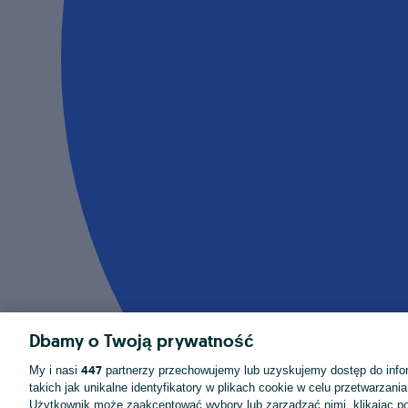
Dbamy o Twoją prywatność
447
My i nasi
partnerzy przechowujemy lub uzyskujemy dostęp do infor
takich jak unikalne identyfikatory w plikach cookie w celu przetwarzan
Użytkownik może zaakceptować wybory lub zarządzać nimi, klikając po