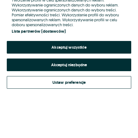
Wykorzystywanie ograniczonych danych do wyboru reklam.
Wykorzystywanie ograniczonych danych do wyboru treści.
Hasło
Pomiar efektywności treści. Wykorzystanie profili do wyboru
spersonalizowanych reklam. Wykorzystywanie profili w celu
doboru spersonalizowanych treści.
Lista partnerów (dostawców)
Nie pamiętasz hasła?
Akceptuj wszystkie
Zaloguj się
Akceptuj niezbędne
Kontynuując za pośrednictwem jednego z dostawców wskazanych powyżej,
akceptuję
Regulamin serwisu
OLX.pl w jego aktualnym brzmieniu.
Ustaw preferencje