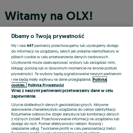
Witamy na OLX!
Dbamy o Twoją prywatność
Kontynuuj przez Facebooka
My i nasi
447
partnerzy przechowujemy lub uzyskujemy dostęp
do informacji na urządzeniu, takich jak unikalne identyfikatory w
Kontynuuj przez konto Apple
plikach cookie w celu przetwarzania danych osobowych.
Użytkownik może zaakceptować wybory lub zarządzać nimi,
klikając poniżej lub w dowolnym momencie na stronie polityki
prywatności. Te wybory będą sygnalizowane naszym partnerom
Kontynuuj przez konto Google
i nie będą miały wpływu na dane przeglądania.
Polityka
cookies,
Polityka Prywatności
Wraz z naszymi partnerami przetwarzamy dane w celu
LUB
zapewnienia:
Zaloguj się
Załóż konto
Użycie dokładnych danych geolokalizacyjnych. Aktywne
skanowanie charakterystyki urządzenia do celów identyfikacji.
Rozumienie odbiorców dzięki statystyce lub kombinacji danych
E-mail
z różnych źródeł. Przechowywanie informacji na urządzeniu lub
dostęp do nich. Pomiar efektywności reklam. Rozwój i
ulepszanie usług. Tworzenie profili w celu personalizacji treści.
Tworzenie profili w celu spersonalizowanych reklam.