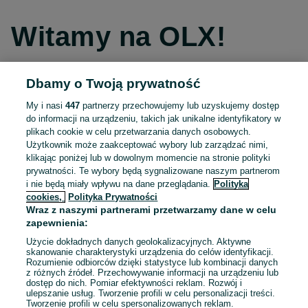
Witamy na OLX!
Dbamy o Twoją prywatność
Kontynuuj przez Facebooka
My i nasi
447
partnerzy przechowujemy lub uzyskujemy dostęp
do informacji na urządzeniu, takich jak unikalne identyfikatory w
Kontynuuj przez konto Apple
plikach cookie w celu przetwarzania danych osobowych.
Użytkownik może zaakceptować wybory lub zarządzać nimi,
klikając poniżej lub w dowolnym momencie na stronie polityki
prywatności. Te wybory będą sygnalizowane naszym partnerom
Kontynuuj przez konto Google
i nie będą miały wpływu na dane przeglądania.
Polityka
cookies,
Polityka Prywatności
Wraz z naszymi partnerami przetwarzamy dane w celu
LUB
zapewnienia:
Zaloguj się
Załóż konto
Użycie dokładnych danych geolokalizacyjnych. Aktywne
skanowanie charakterystyki urządzenia do celów identyfikacji.
Rozumienie odbiorców dzięki statystyce lub kombinacji danych
E-mail
z różnych źródeł. Przechowywanie informacji na urządzeniu lub
dostęp do nich. Pomiar efektywności reklam. Rozwój i
ulepszanie usług. Tworzenie profili w celu personalizacji treści.
Tworzenie profili w celu spersonalizowanych reklam.