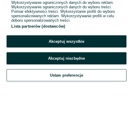
Wykorzystywanie ograniczonych danych do wyboru reklam.
Wykorzystywanie ograniczonych danych do wyboru treści.
Hasło
Pomiar efektywności treści. Wykorzystanie profili do wyboru
spersonalizowanych reklam. Wykorzystywanie profili w celu
doboru spersonalizowanych treści.
Lista partnerów (dostawców)
Nie pamiętasz hasła?
Akceptuj wszystkie
Zaloguj się
Akceptuj niezbędne
Kontynuując za pośrednictwem jednego z dostawców wskazanych powyżej,
Ustaw preferencje
akceptuję
Regulamin serwisu
OLX.pl w jego aktualnym brzmieniu.