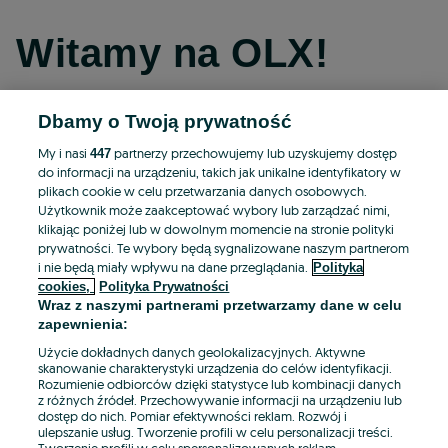
Witamy na OLX!
Dbamy o Twoją prywatność
Kontynuuj przez Facebooka
My i nasi
partnerzy przechowujemy lub uzyskujemy dostęp
447
do informacji na urządzeniu, takich jak unikalne identyfikatory w
Kontynuuj przez konto Apple
plikach cookie w celu przetwarzania danych osobowych.
Użytkownik może zaakceptować wybory lub zarządzać nimi,
klikając poniżej lub w dowolnym momencie na stronie polityki
prywatności. Te wybory będą sygnalizowane naszym partnerom
Kontynuuj przez konto Google
i nie będą miały wpływu na dane przeglądania.
Polityka
cookies,
Polityka Prywatności
Wraz z naszymi partnerami przetwarzamy dane w celu
LUB
zapewnienia:
Zaloguj się
Załóż konto
Użycie dokładnych danych geolokalizacyjnych. Aktywne
skanowanie charakterystyki urządzenia do celów identyfikacji.
Rozumienie odbiorców dzięki statystyce lub kombinacji danych
E-mail
z różnych źródeł. Przechowywanie informacji na urządzeniu lub
dostęp do nich. Pomiar efektywności reklam. Rozwój i
ulepszanie usług. Tworzenie profili w celu personalizacji treści.
Tworzenie profili w celu spersonalizowanych reklam.