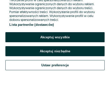
Wykorzystywanie ograniczonych danych do wyboru reklam.
Wykorzystywanie ograniczonych danych do wyboru treści.
Hasło
Pomiar efektywności treści. Wykorzystanie profili do wyboru
spersonalizowanych reklam. Wykorzystywanie profili w celu
doboru spersonalizowanych treści.
Lista partnerów (dostawców)
Nie pamiętasz hasła?
Akceptuj wszystkie
Zaloguj się
Akceptuj niezbędne
Kontynuując za pośrednictwem jednego z dostawców wskazanych powyżej,
akceptuję
OLX.pl w jego aktualnym brzmieniu.
Ustaw preferencje
Regulamin serwisu