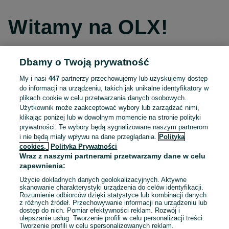
Witamy na OLX!
Dbamy o Twoją prywatność
Kontynuuj przez Facebooka
My i nasi
447
partnerzy przechowujemy lub uzyskujemy dostęp
do informacji na urządzeniu, takich jak unikalne identyfikatory w
Kontynuuj przez konto Apple
plikach cookie w celu przetwarzania danych osobowych.
Użytkownik może zaakceptować wybory lub zarządzać nimi,
klikając poniżej lub w dowolnym momencie na stronie polityki
prywatności. Te wybory będą sygnalizowane naszym partnerom
Kontynuuj przez konto Google
i nie będą miały wpływu na dane przeglądania.
Polityka
cookies,
Polityka Prywatności
Wraz z naszymi partnerami przetwarzamy dane w celu
LUB
zapewnienia:
Zaloguj się
Załóż konto
Użycie dokładnych danych geolokalizacyjnych. Aktywne
skanowanie charakterystyki urządzenia do celów identyfikacji.
Rozumienie odbiorców dzięki statystyce lub kombinacji danych
E-mail
z różnych źródeł. Przechowywanie informacji na urządzeniu lub
dostęp do nich. Pomiar efektywności reklam. Rozwój i
ulepszanie usług. Tworzenie profili w celu personalizacji treści.
Tworzenie profili w celu spersonalizowanych reklam.