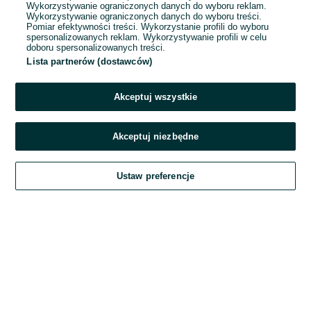
Wykorzystywanie ograniczonych danych do wyboru reklam.
Wykorzystywanie ograniczonych danych do wyboru treści.
Hasło
Pomiar efektywności treści. Wykorzystanie profili do wyboru
spersonalizowanych reklam. Wykorzystywanie profili w celu
doboru spersonalizowanych treści.
Lista partnerów (dostawców)
Nie pamiętasz hasła?
Akceptuj wszystkie
Zaloguj się
Akceptuj niezbędne
Kontynuując za pośrednictwem jednego z dostawców wskazanych powyżej,
Ustaw preferencje
akceptuję
Regulamin serwisu
OLX.pl w jego aktualnym brzmieniu.