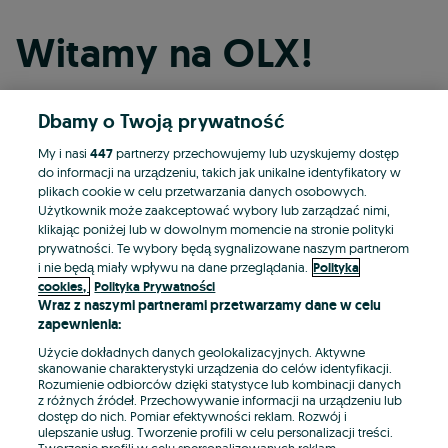
Witamy na OLX!
Dbamy o Twoją prywatność
Kontynuuj przez Facebooka
My i nasi
447
partnerzy przechowujemy lub uzyskujemy dostęp
do informacji na urządzeniu, takich jak unikalne identyfikatory w
Kontynuuj przez konto Apple
plikach cookie w celu przetwarzania danych osobowych.
Użytkownik może zaakceptować wybory lub zarządzać nimi,
klikając poniżej lub w dowolnym momencie na stronie polityki
prywatności. Te wybory będą sygnalizowane naszym partnerom
Kontynuuj przez konto Google
i nie będą miały wpływu na dane przeglądania.
Polityka
cookies,
Polityka Prywatności
Wraz z naszymi partnerami przetwarzamy dane w celu
LUB
zapewnienia:
Zaloguj się
Załóż konto
Użycie dokładnych danych geolokalizacyjnych. Aktywne
skanowanie charakterystyki urządzenia do celów identyfikacji.
Rozumienie odbiorców dzięki statystyce lub kombinacji danych
E-mail
z różnych źródeł. Przechowywanie informacji na urządzeniu lub
dostęp do nich. Pomiar efektywności reklam. Rozwój i
ulepszanie usług. Tworzenie profili w celu personalizacji treści.
Tworzenie profili w celu spersonalizowanych reklam.