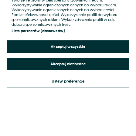
Wykorzystywanie ograniczonych danych do wyboru reklam.
Wykorzystywanie ograniczonych danych do wyboru treści.
Hasło
Pomiar efektywności treści. Wykorzystanie profili do wyboru
spersonalizowanych reklam. Wykorzystywanie profili w celu
doboru spersonalizowanych treści.
Lista partnerów (dostawców)
Nie pamiętasz hasła?
Akceptuj wszystkie
Zaloguj się
Akceptuj niezbędne
Kontynuując za pośrednictwem jednego z dostawców wskazanych powyżej,
akceptuję
Regulamin serwisu
OLX.pl w jego aktualnym brzmieniu.
Ustaw preferencje