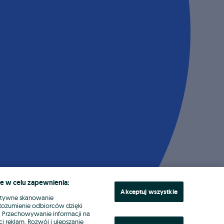
e w celu zapewnienia:
Akceptuj wszystkie
ktywne skanowanie
. Rozumienie odbiorców dzięki
ł. Przechowywanie informacji na
i reklam. Rozwój i ulepszanie