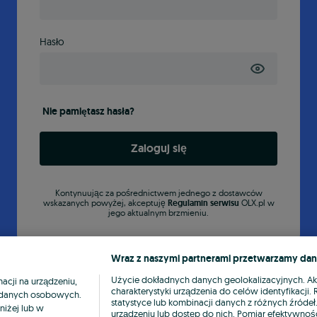
Hasło
Nie pamiętasz hasła?
Zaloguj się
Kontynuując za pośrednictwem jednego z dostawców
wskazanych powyżej, akceptuję
Regulamin serwisu
OLX.pl w
jego aktualnym brzmieniu.
Wraz z naszymi partnerami przetwarzamy dan
Użycie dokładnych danych geolokalizacyjnych. A
cji na urządzeniu,
charakterystyki urządzenia do celów identyfikacji
ia danych osobowych.
statystyce lub kombinacji danych z różnych źróde
niżej lub w
urządzeniu lub dostęp do nich. Pomiar efektywnośc