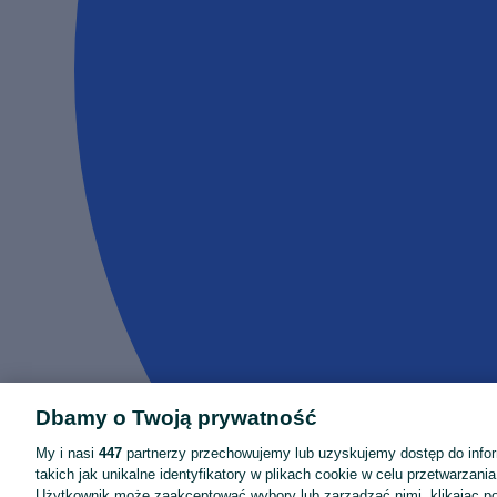
Dbamy o Twoją prywatność
My i nasi
447
partnerzy przechowujemy lub uzyskujemy dostęp do infor
takich jak unikalne identyfikatory w plikach cookie w celu przetwarzan
Użytkownik może zaakceptować wybory lub zarządzać nimi, klikając po