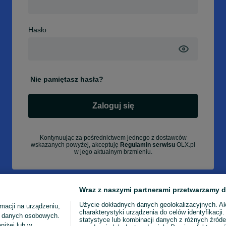
Hasło
Nie pamiętasz hasła?
Zaloguj się
Kontynuując za pośrednictwem jednego z dostawców
wskazanych powyżej, akceptuję
Regulamin serwisu
OLX.pl
w jego aktualnym brzmieniu.
Wraz z naszymi partnerami przetwarzamy d
Użycie dokładnych danych geolokalizacyjnych. A
macji na urządzeniu,
charakterystyki urządzenia do celów identyfikacji
ia danych osobowych.
statystyce lub kombinacji danych z różnych źróde
niżej lub w