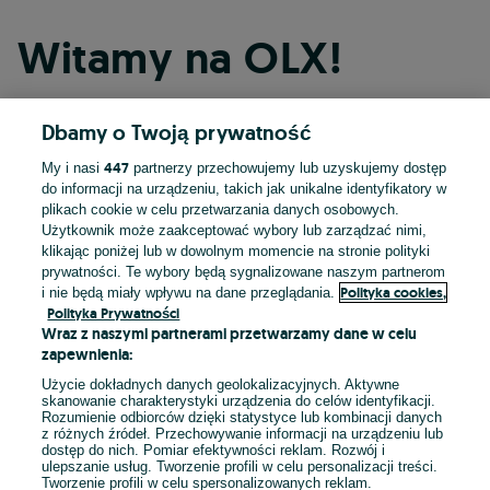
Witamy na OLX!
Dbamy o Twoją prywatność
Kontynuuj przez Facebooka
447
My i nasi
partnerzy przechowujemy lub uzyskujemy dostęp
do informacji na urządzeniu, takich jak unikalne identyfikatory w
Kontynuuj przez konto Apple
plikach cookie w celu przetwarzania danych osobowych.
Użytkownik może zaakceptować wybory lub zarządzać nimi,
klikając poniżej lub w dowolnym momencie na stronie polityki
prywatności. Te wybory będą sygnalizowane naszym partnerom
Kontynuuj przez konto Google
Polityka cookies,
i nie będą miały wpływu na dane przeglądania.
Polityka Prywatności
Wraz z naszymi partnerami przetwarzamy dane w celu
LUB
zapewnienia:
Zaloguj się
Załóż konto
Użycie dokładnych danych geolokalizacyjnych. Aktywne
skanowanie charakterystyki urządzenia do celów identyfikacji.
Rozumienie odbiorców dzięki statystyce lub kombinacji danych
E-mail
z różnych źródeł. Przechowywanie informacji na urządzeniu lub
dostęp do nich. Pomiar efektywności reklam. Rozwój i
ulepszanie usług. Tworzenie profili w celu personalizacji treści.
Tworzenie profili w celu spersonalizowanych reklam.