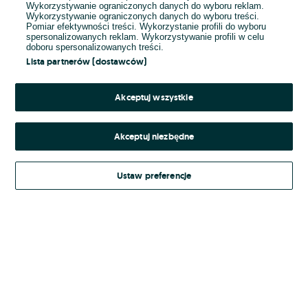
Wykorzystywanie ograniczonych danych do wyboru reklam.
Wykorzystywanie ograniczonych danych do wyboru treści.
Hasło
Pomiar efektywności treści. Wykorzystanie profili do wyboru
spersonalizowanych reklam. Wykorzystywanie profili w celu
doboru spersonalizowanych treści.
Lista partnerów (dostawców)
Nie pamiętasz hasła?
Akceptuj wszystkie
Zaloguj się
Akceptuj niezbędne
Kontynuując za pośrednictwem jednego z dostawców wskazanych powyżej,
Ustaw preferencje
Regulamin serwisu
akceptuję
OLX.pl w jego aktualnym brzmieniu.