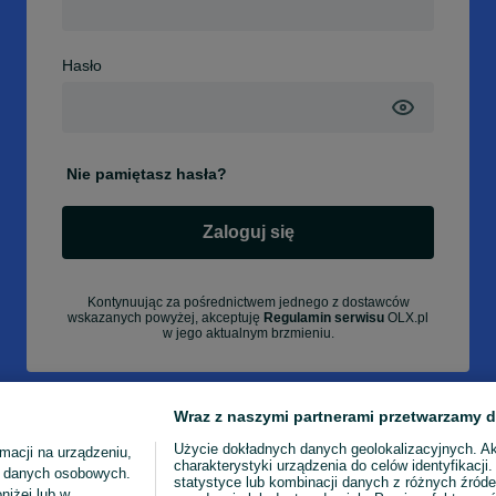
Hasło
Nie pamiętasz hasła?
Zaloguj się
Kontynuując za pośrednictwem jednego z dostawców
wskazanych powyżej, akceptuję
Regulamin serwisu
OLX.pl
w jego aktualnym brzmieniu.
Wraz z naszymi partnerami przetwarzamy d
Użycie dokładnych danych geolokalizacyjnych. A
macji na urządzeniu,
charakterystyki urządzenia do celów identyfikacji
ia danych osobowych.
statystyce lub kombinacji danych z różnych źróde
niżej lub w