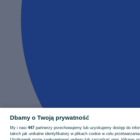
Dbamy o Twoją prywatność
My i nasi
447
partnerzy przechowujemy lub uzyskujemy dostęp do infor
takich jak unikalne identyfikatory w plikach cookie w celu przetwarzan
Użytkownik może zaakceptować wybory lub zarządzać nimi, klikając po