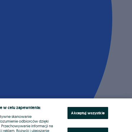
e w celu zapewnienia:
Akceptuj wszystkie
ktywne skanowanie
. Rozumienie odbiorców dzięki
ł. Przechowywanie informacji na
i reklam. Rozwój i ulepszanie