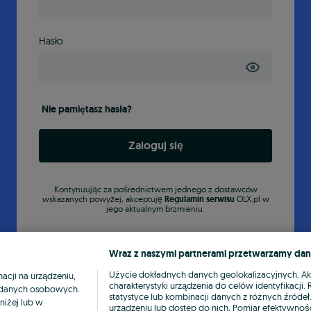
Hasło
Nie pamiętasz hasła?
Zaloguj się
Kontynuując za pośrednictwem jednego z dostawców
wskazanych powyżej, akceptuję
Regulamin serwisu
OLX.pl w
jego aktualnym brzmieniu.
Wraz z naszymi partnerami przetwarzamy dan
Użycie dokładnych danych geolokalizacyjnych. A
cji na urządzeniu,
charakterystyki urządzenia do celów identyfikacji
ia danych osobowych.
statystyce lub kombinacji danych z różnych źróde
niżej lub w
urządzeniu lub dostęp do nich. Pomiar efektywnośc