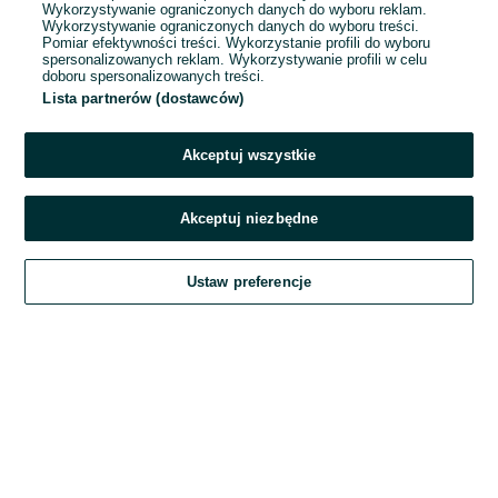
Wykorzystywanie ograniczonych danych do wyboru reklam.
Wykorzystywanie ograniczonych danych do wyboru treści.
Hasło
Pomiar efektywności treści. Wykorzystanie profili do wyboru
spersonalizowanych reklam. Wykorzystywanie profili w celu
doboru spersonalizowanych treści.
Lista partnerów (dostawców)
Nie pamiętasz hasła?
Akceptuj wszystkie
Zaloguj się
Akceptuj niezbędne
Kontynuując za pośrednictwem jednego z dostawców wskazanych powyżej,
Ustaw preferencje
akceptuję
Regulamin serwisu
OLX.pl w jego aktualnym brzmieniu.