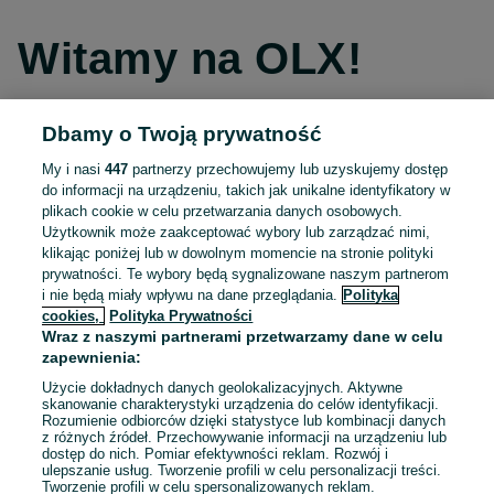
Witamy na OLX!
Dbamy o Twoją prywatność
Kontynuuj przez Facebooka
My i nasi
447
partnerzy przechowujemy lub uzyskujemy dostęp
do informacji na urządzeniu, takich jak unikalne identyfikatory w
Kontynuuj przez konto Apple
plikach cookie w celu przetwarzania danych osobowych.
Użytkownik może zaakceptować wybory lub zarządzać nimi,
klikając poniżej lub w dowolnym momencie na stronie polityki
prywatności. Te wybory będą sygnalizowane naszym partnerom
Kontynuuj przez konto Google
i nie będą miały wpływu na dane przeglądania.
Polityka
cookies,
Polityka Prywatności
Wraz z naszymi partnerami przetwarzamy dane w celu
LUB
zapewnienia:
Zaloguj się
Załóż konto
Użycie dokładnych danych geolokalizacyjnych. Aktywne
skanowanie charakterystyki urządzenia do celów identyfikacji.
Rozumienie odbiorców dzięki statystyce lub kombinacji danych
E-mail
z różnych źródeł. Przechowywanie informacji na urządzeniu lub
dostęp do nich. Pomiar efektywności reklam. Rozwój i
ulepszanie usług. Tworzenie profili w celu personalizacji treści.
Tworzenie profili w celu spersonalizowanych reklam.