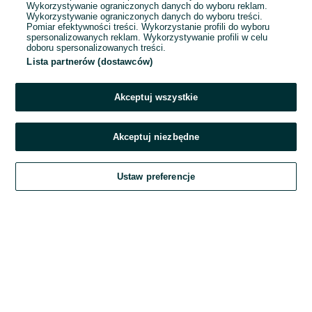
Wykorzystywanie ograniczonych danych do wyboru reklam.
Wykorzystywanie ograniczonych danych do wyboru treści.
Hasło
Pomiar efektywności treści. Wykorzystanie profili do wyboru
spersonalizowanych reklam. Wykorzystywanie profili w celu
doboru spersonalizowanych treści.
Lista partnerów (dostawców)
Nie pamiętasz hasła?
Akceptuj wszystkie
Zaloguj się
Akceptuj niezbędne
Kontynuując za pośrednictwem jednego z dostawców wskazanych powyżej,
Ustaw preferencje
akceptuję
Regulamin serwisu
OLX.pl w jego aktualnym brzmieniu.