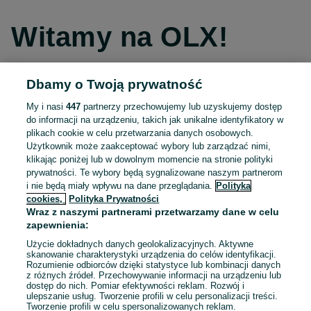
Witamy na OLX!
Dbamy o Twoją prywatność
Kontynuuj przez Facebooka
My i nasi
447
partnerzy przechowujemy lub uzyskujemy dostęp
do informacji na urządzeniu, takich jak unikalne identyfikatory w
Kontynuuj przez konto Apple
plikach cookie w celu przetwarzania danych osobowych.
Użytkownik może zaakceptować wybory lub zarządzać nimi,
klikając poniżej lub w dowolnym momencie na stronie polityki
prywatności. Te wybory będą sygnalizowane naszym partnerom
Kontynuuj przez konto Google
i nie będą miały wpływu na dane przeglądania.
Polityka
cookies,
Polityka Prywatności
Wraz z naszymi partnerami przetwarzamy dane w celu
LUB
zapewnienia:
Zaloguj się
Załóż konto
Użycie dokładnych danych geolokalizacyjnych. Aktywne
skanowanie charakterystyki urządzenia do celów identyfikacji.
Rozumienie odbiorców dzięki statystyce lub kombinacji danych
E-mail
z różnych źródeł. Przechowywanie informacji na urządzeniu lub
dostęp do nich. Pomiar efektywności reklam. Rozwój i
ulepszanie usług. Tworzenie profili w celu personalizacji treści.
Tworzenie profili w celu spersonalizowanych reklam.