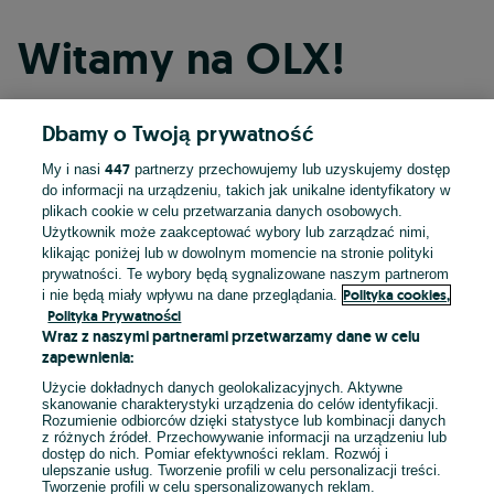
Witamy na OLX!
Dbamy o Twoją prywatność
Kontynuuj przez Facebooka
447
My i nasi
partnerzy przechowujemy lub uzyskujemy dostęp
do informacji na urządzeniu, takich jak unikalne identyfikatory w
Kontynuuj przez konto Apple
plikach cookie w celu przetwarzania danych osobowych.
Użytkownik może zaakceptować wybory lub zarządzać nimi,
klikając poniżej lub w dowolnym momencie na stronie polityki
prywatności. Te wybory będą sygnalizowane naszym partnerom
Kontynuuj przez konto Google
Polityka cookies,
i nie będą miały wpływu na dane przeglądania.
Polityka Prywatności
Wraz z naszymi partnerami przetwarzamy dane w celu
LUB
zapewnienia:
Zaloguj się
Załóż konto
Użycie dokładnych danych geolokalizacyjnych. Aktywne
skanowanie charakterystyki urządzenia do celów identyfikacji.
Rozumienie odbiorców dzięki statystyce lub kombinacji danych
E-mail
z różnych źródeł. Przechowywanie informacji na urządzeniu lub
dostęp do nich. Pomiar efektywności reklam. Rozwój i
ulepszanie usług. Tworzenie profili w celu personalizacji treści.
Tworzenie profili w celu spersonalizowanych reklam.