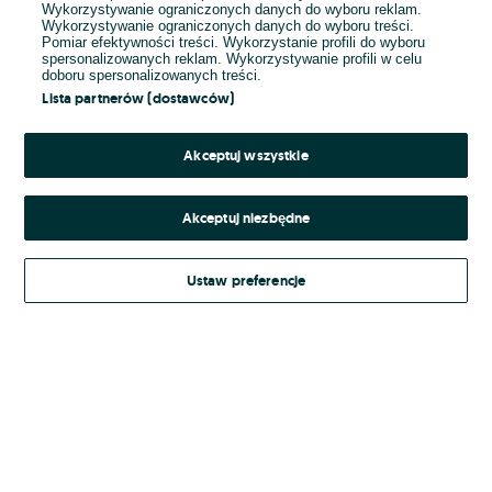
Wykorzystywanie ograniczonych danych do wyboru reklam.
Wykorzystywanie ograniczonych danych do wyboru treści.
Hasło
Pomiar efektywności treści. Wykorzystanie profili do wyboru
spersonalizowanych reklam. Wykorzystywanie profili w celu
doboru spersonalizowanych treści.
Lista partnerów (dostawców)
Nie pamiętasz hasła?
Akceptuj wszystkie
Zaloguj się
Akceptuj niezbędne
Kontynuując za pośrednictwem jednego z dostawców wskazanych powyżej,
Ustaw preferencje
Regulamin serwisu
akceptuję
OLX.pl w jego aktualnym brzmieniu.