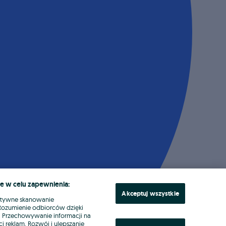
e w celu zapewnienia:
Akceptuj wszystkie
ktywne skanowanie
. Rozumienie odbiorców dzięki
ł. Przechowywanie informacji na
i reklam. Rozwój i ulepszanie