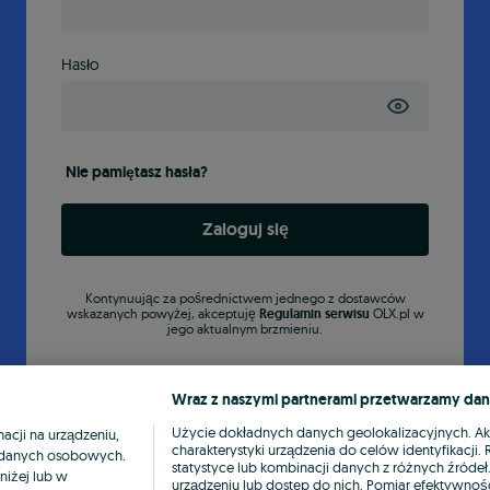
Hasło
Nie pamiętasz hasła?
Zaloguj się
Kontynuując za pośrednictwem jednego z dostawców
wskazanych powyżej, akceptuję
Regulamin serwisu
OLX.pl w
jego aktualnym brzmieniu.
Wraz z naszymi partnerami przetwarzamy dan
Użycie dokładnych danych geolokalizacyjnych. A
cji na urządzeniu,
charakterystyki urządzenia do celów identyfikacji
ia danych osobowych.
statystyce lub kombinacji danych z różnych źróde
niżej lub w
urządzeniu lub dostęp do nich. Pomiar efektywnośc