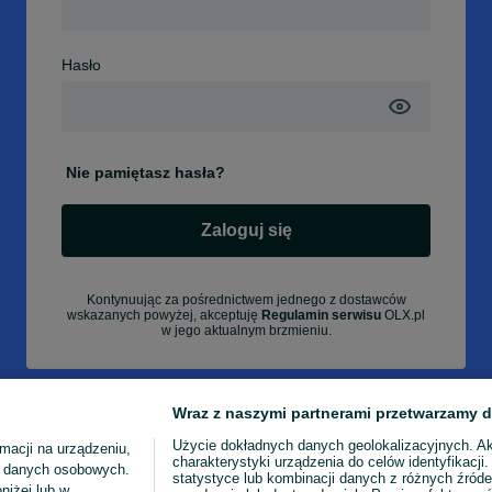
Hasło
Nie pamiętasz hasła?
Zaloguj się
Kontynuując za pośrednictwem jednego z dostawców
wskazanych powyżej, akceptuję
Regulamin serwisu
OLX.pl
w jego aktualnym brzmieniu.
Wraz z naszymi partnerami przetwarzamy d
Użycie dokładnych danych geolokalizacyjnych. A
macji na urządzeniu,
charakterystyki urządzenia do celów identyfikacji
ia danych osobowych.
statystyce lub kombinacji danych z różnych źróde
niżej lub w