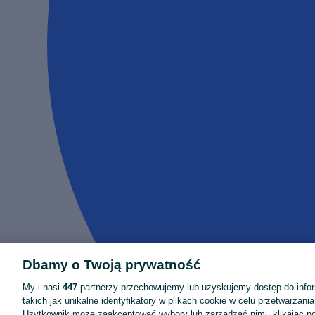
Dbamy o Twoją prywatność
My i nasi
447
partnerzy przechowujemy lub uzyskujemy dostęp do infor
takich jak unikalne identyfikatory w plikach cookie w celu przetwarzan
Użytkownik może zaakceptować wybory lub zarządzać nimi, klikając po